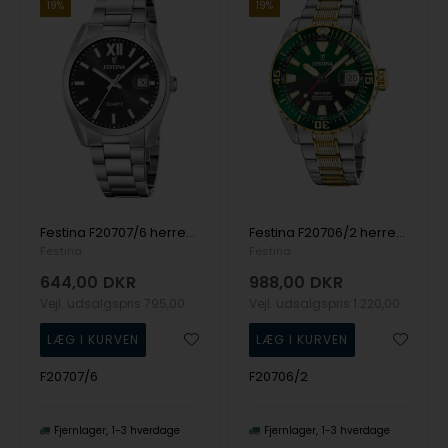
19%
19%
Festina F20707/6 herreur 40mm 5ATM
Festina F20706/2 herreur The Originals 41mm 20ATM
Festina
Festina
644,00
DKR
988,00
DKR
Vejl. udsalgspris
795,00
Vejl. udsalgspris
1.220,00
F20707/6
F20706/2
Fjernlager
1-3 hverdage
Fjernlager
1-3 hverdage