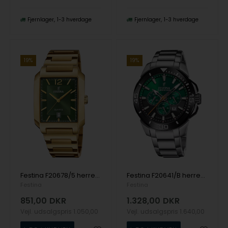
Fjernlager
1-3 hverdage
Fjernlager
1-3 hverdage
19%
19%
Festina F20678/5 herreur 36mm 5ATM
Festina F20641/B herreur Chrono Bike 47mm 10ATM
Festina
Festina
851,00
DKR
1.328,00
DKR
Vejl. udsalgspris
1.050,00
Vejl. udsalgspris
1.640,00