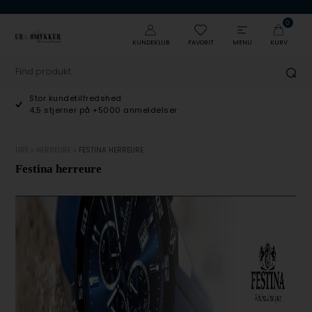
0
KUNDEKLUB
FAVORIT
MENU
KURV
Stor kundetilfredshed
4,5 stjerner på +5000 anmeldelser
URE
»
HERREURE
»
FESTINA HERREURE
Festina herreure