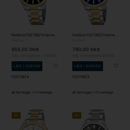
Festina F20738/4 herreur 42mm 5ATM
Festina F20738/3 herreur 42mm 5ATM
Festina
Festina
855,00
DKR
790,00
DKR
Vejl. udsalgspris
1.055,00
Vejl. udsalgspris
975,00
F20738/4
F20738/3
Fjernlager
1-3 hverdage
Fjernlager
1-3 hverdage
19%
19%