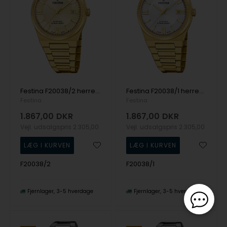
Festina F20038/2 herreur Swiss Made Rivé 40mm 10ATM
Festina F20038/1 herreur Swiss Made Rivé 40mm 10ATM
Festina
Festina
1.867,00
DKR
1.867,00
DKR
Vejl. udsalgspris
2.305,00
Vejl. udsalgspris
2.305,00
F20038/2
F20038/1
Fjernlager
3-5 hverdage
Fjernlager
3-5 hverdage