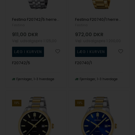
Festina F20742/5 herreur Chronograph 44mm 10ATM
Festina F20740/1 herreur 42mm 5ATM
Festina
Festina
911,00
DKR
972,00
DKR
Vejl. udsalgspris
1.125,00
Vejl. udsalgspris
1.200,00
F20742/5
F20740/1
Fjernlager
1-3 hverdage
Fjernlager
1-3 hverdage
19%
19%