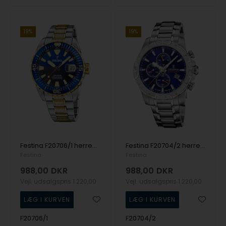
19%
19%
Festina F20706/1 herreur The Originals 41mm 20ATM
Festina F20704/2 herreur Timeless Chronograph 45mm 10ATM
Festina
Festina
988,00
DKR
988,00
DKR
Vejl. udsalgspris
1.220,00
Vejl. udsalgspris
1.220,00
F20706/1
F20704/2