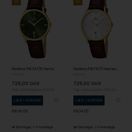
19%
19%
Festina F16747/5 herreur Classic 39mm 5ATM
Festina F16747/1 herreur Classic 39mm 5ATM
Festina
Festina
729,00
DKR
729,00
DKR
Vejl. udsalgspris
900,00
Vejl. udsalgspris
900,00
F16747/5
F16747/1
Fjernlager
1-3 hverdage
Fjernlager
1-3 hverdage