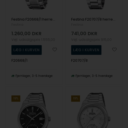
Festina F20668/1 herreur Timeless Chronograph 45mm 10ATM
Festina F20707/8 herreur Quartz 40mm 5ATM
Festina
Festina
1.260,00
DKR
741,00
DKR
Vejl. udsalgspris
1.555,00
Vejl. udsalgspris
915,00
F20668/1
F20707/8
Fjernlager
3-5 hverdage
Fjernlager
3-5 hverdage
19%
19%