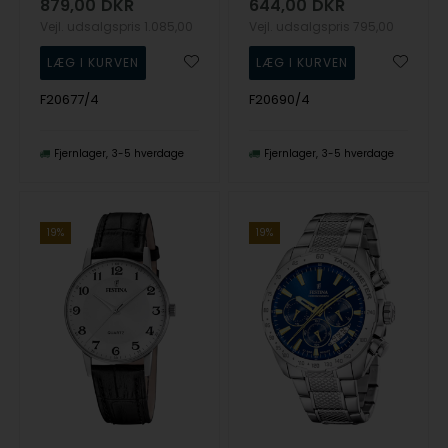
879,00
DKR
644,00
DKR
Vejl. udsalgspris
1.085,00
Vejl. udsalgspris
795,00
F20677/4
F20690/4
Fjernlager
3-5 hverdage
Fjernlager
3-5 hverdage
19%
19%