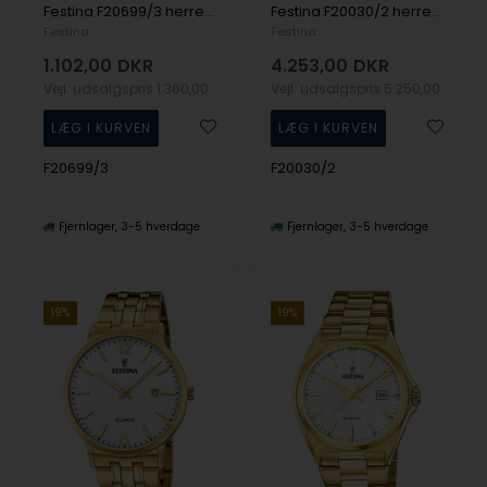
Festina F20699/3 herreur Quartz Titanium 43mm 10ATM
Festina F20030/2 herreur Swiss Made Rivé Automatic 40mm 10ATM
Festina
Festina
1.102,00
DKR
4.253,00
DKR
Vejl. udsalgspris
1.360,00
Vejl. udsalgspris
5.250,00
F20699/3
F20030/2
Fjernlager
3-5 hverdage
Fjernlager
3-5 hverdage
19%
19%