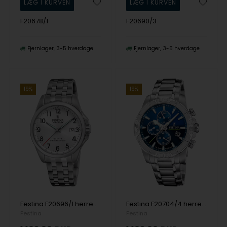
F20678/1
F20690/3
Fjernlager
3-5 hverdage
Fjernlager
3-5 hverdage
19%
19%
Festina F20696/1 herreur Quartz Titanium 41mm 10ATM
Festina F20704/4 herreur Timeless Chronograph 45mm 10ATM
Festina
Festina