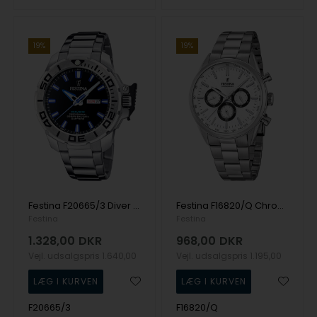
19%
19%
Festina F20665/3 Diver herre dykkerur 46mm 20ATM
Festina F16820/Q Chronograph herreur 44mm 5ATM
Festina
Festina
1.328,00
DKR
968,00
DKR
Vejl. udsalgspris
1.640,00
Vejl. udsalgspris
1.195,00
F20665/3
F16820/Q