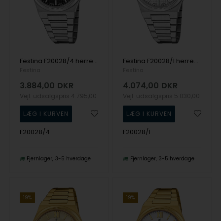
Festina F20028/4 herreur Swiss Made Rivé Automatic 40mm 10ATM
Festina F20028/1 herreur Swiss Made Rivé Automatic 40mm 10ATM
Festina
Festina
3.884,00
DKR
4.074,00
DKR
Vejl. udsalgspris
4.795,00
Vejl. udsalgspris
5.030,00
F20028/4
F20028/1
Fjernlager
3-5 hverdage
Fjernlager
3-5 hverdage
19%
19%