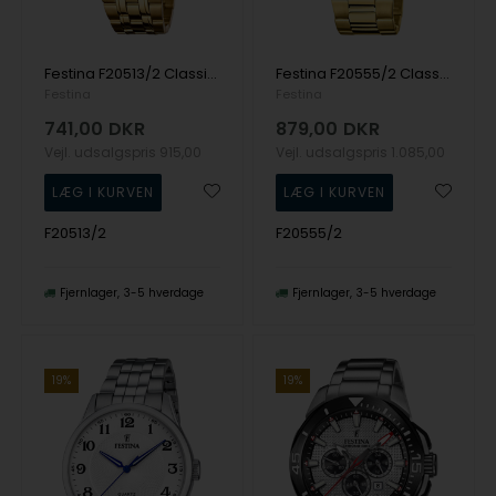
Festina F20513/2 Classic herreur 41mm 5ATM
Festina F20555/2 Classic herreur 40mm 5ATM
Festina
Festina
741,00
DKR
879,00
DKR
Vejl. udsalgspris
915,00
Vejl. udsalgspris
1.085,00
F20513/2
F20555/2
Fjernlager
3-5 hverdage
Fjernlager
3-5 hverdage
19%
19%