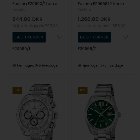
Festina F20690/1 herreur Quartz 36mm 3ATM
Festina F20668/2 herreur Timeless Chronograph 45mm 10ATM
Festina
Festina
644,00
DKR
1.260,00
DKR
Vejl. udsalgspris
795,00
Vejl. udsalgspris
1.555,00
F20690/1
F20668/2
Fjernlager
3-5 hverdage
Fjernlager
3-5 hverdage
19%
19%