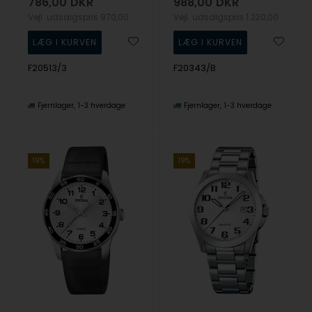
786,00
DKR
988,00
DKR
Vejl. udsalgspris
970,00
Vejl. udsalgspris
1.220,00
F20513/3
F20343/B
Fjernlager
1-3 hverdage
Fjernlager
1-3 hverdage
19%
19%