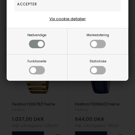
Fjernlager
3-5 hverdage
Fjernlager
3-5 hverdage
Vis cookie detaljer
Nødvendige
Markedsføring
19%
19%
Funktionelle
Statistiske
Festina F20678/1 herreur Quartz Square 36mm 5ATM
Festina F20690/3 herreur Quartz 36mm 3ATM
Festina
Festina
1.037,00
DKR
644,00
DKR
Vejl. udsalgspris
1.280,00
Vejl. udsalgspris
795,00