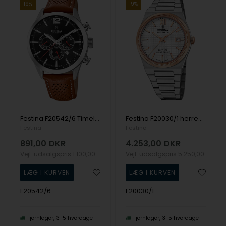
19%
19%
Festina F20542/6 Timeless Chronograph herreur 44mm 5ATM
Festina F20030/1 herreur Swiss Made Rivé Automatic 40mm 10ATM
Festina
Festina
891,00
DKR
4.253,00
DKR
Vejl. udsalgspris
1.100,00
Vejl. udsalgspris
5.250,00
F20542/6
F20030/1
Fjernlager
3-5 hverdage
Fjernlager
3-5 hverdage