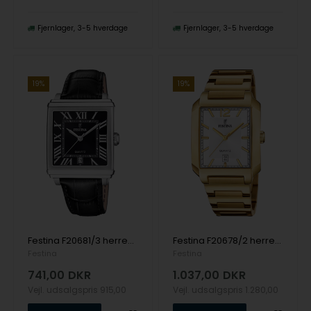
Fjernlager
3-5 hverdage
Fjernlager
3-5 hverdage
19%
19%
Festina F20681/3 herreur Quartz Square 39mm 5ATM
Festina F20678/2 herreur Quartz Square 36mm 5ATM
Festina
Festina
741,00
DKR
1.037,00
DKR
Vejl. udsalgspris
915,00
Vejl. udsalgspris
1.280,00