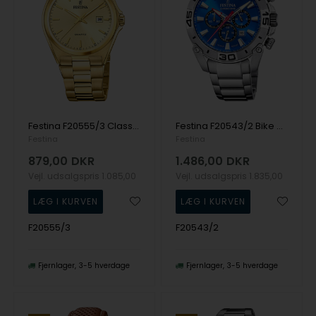
Festina F20555/3 Classic herreur 40 mm
Festina F20543/2 Bike Chronograph herreur 45mm 10ATM
Festina
Festina
879,00
DKR
1.486,00
DKR
Vejl. udsalgspris
1.085,00
Vejl. udsalgspris
1.835,00
F20555/3
F20543/2
Fjernlager
3-5 hverdage
Fjernlager
3-5 hverdage