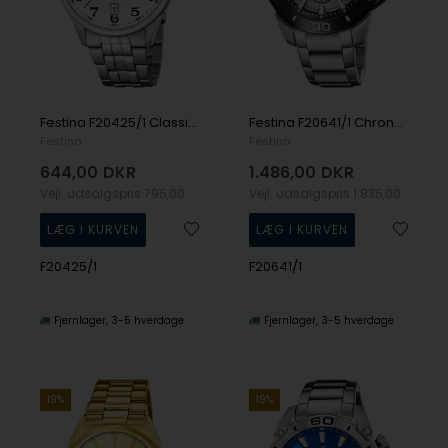
Festina F20425/1 Classic herreur 43mm 5ATM
Festina F20641/1 Chrono Bike herreur 47mm 10ATM
Festina
Festina
644,00
DKR
1.486,00
DKR
Vejl. udsalgspris
795,00
Vejl. udsalgspris
1.835,00
F20425/1
F20641/1
Fjernlager
3-5 hverdage
Fjernlager
3-5 hverdage
19%
19%