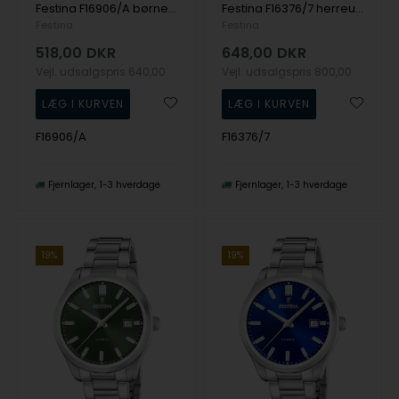
Festina F16906/A børneur Junior 34mm 5ATM
Festina F16376/7 herreur Classic 40mm 5ATM
Festina
Festina
518,00
DKR
648,00
DKR
Vejl. udsalgspris
640,00
Vejl. udsalgspris
800,00
F16906/A
F16376/7
Fjernlager
1-3 hverdage
Fjernlager
1-3 hverdage
19%
19%