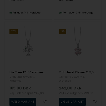
På lager
1-3 hverdage
Fjernlager
3-5 hverdage
26%
19%
Life Tree 17 x 14 mmvedhæng fra Christina Jewelry i sterling sølv
Pink Heart Clover Ø 11,5 mmvedhæng fra Christina Jewelry i sterling sølv
Christina Jewelry &
Christina Jewelry &
Watches
Watches
185,00
DKR
242,00
DKR
Vejl. udsalgspris
249,00
Vejl. udsalgspris
299,00