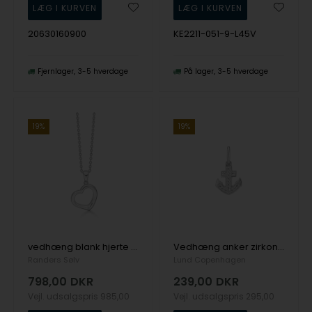
20630160900
KE2211-051-9-L45V
Fjernlager
3-5 hverdage
På lager
3-5 hverdage
19%
19%
vedhæng blank hjerte m.zir.
Vedhæng anker zirkonia 12x9mm 925,
Randers Sølv
Lund Copenhagen
798,00
DKR
239,00
DKR
Vejl. udsalgspris
985,00
Vejl. udsalgspris
295,00