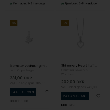
Fjernlager
3-5 hverdage
Fjernlager
3-5 hverdage
19%
19%
Shimmery Heart 11 x 11 mmvedhæng fra Christina Jewelry i sterling sølv
Blomster vedhæng med zirkonia i sølv fra Lund Copenhagen
Christina Jewelry &
Lund Copenhagen
Watches
231,00
DKR
202,00
DKR
Vejl. udsalgspris
285,00
Vejl. udsalgspris
249,00
9081360-30
680-S150