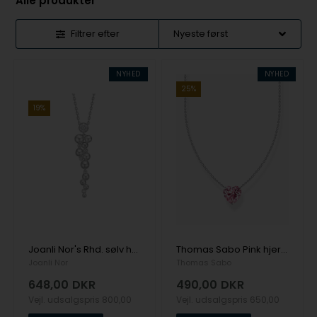
Alle produkter
Filtrer efter
NYHED
NYHED
25%
19%
Joanli Nor's Rhd. sølv halskæde TALIANOR
Thomas Sabo Pink hjerte sølv halskæde, 40 + 5 cm
Joanli Nor
Thomas Sabo
648,00
DKR
490,00
DKR
Vejl. udsalgspris
800,00
Vejl. udsalgspris
650,00