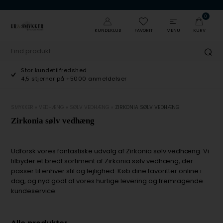
0
KUNDEKLUB
FAVORIT
MENU
KURV
Stor kundetilfredshed
4,5 stjerner på +5000 anmeldelser
SMYKKER
»
VEDHÆNG
»
SØLV VEDHÆNG
»
ZIRKONIA SØLV VEDHÆNG
Zirkonia sølv vedhæng
Udforsk vores fantastiske udvalg af Zirkonia sølv vedhæng. Vi
tilbyder et bredt sortiment af Zirkonia sølv vedhæng, der
passer til enhver stil og lejlighed. Køb dine favoritter online i
dag, og nyd godt af vores hurtige levering og fremragende
kundeservice.