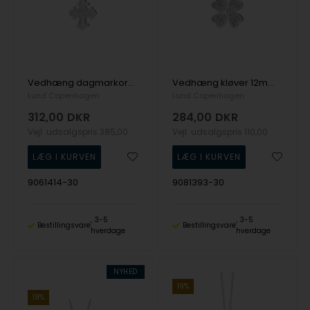
Vedhæng dagmarkors 10x9 mm med zirkoniasterling sølv
Vedhæng kløver 12mm med zirkonia sterling sølv
Lund Copenhagen
Lund Copenhagen
312,00
DKR
284,00
DKR
Vejl. udsalgspris
385,00
Vejl. udsalgspris
110,00
9061414-30
9081393-30
3-5
3-5
Bestillingsvare
Bestillingsvare
hverdage
hverdage
NYHED
19%
19%