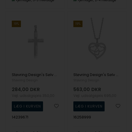
Fjernlager
3-5 hverdage
Fjernlager
2-4 hverdage
19%
19%
Støvring Design's Sølv vedhæng
Støvring Design's Sølv halskæde
Støvring Design
Støvring Design
284,00
DKR
563,00
DKR
Vejl. udsalgspris
350,00
Vejl. udsalgspris
695,00
14239671
16258999