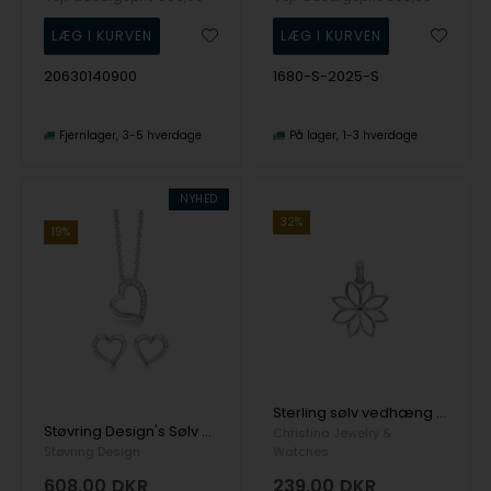
20630140900
1680-S-2025-S
Fjernlager
3-5 hverdage
På lager
1-3 hverdage
NYHED
32%
19%
Sterling sølv vedhæng og halskæde, Simple Flower fra Christina Jewelry
Støvring Design's Sølv smykkesæt
Christina Jewelry &
Støvring Design
Watches
608,00
DKR
239,00
DKR