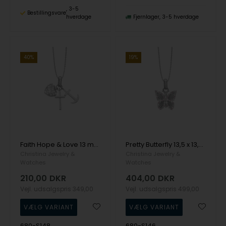
3-5
Bestillingsvare
hverdage
Fjernlager
3-5 hverdage
40%
19%
Faith Hope & Love 13 mmvedhæng fra Christina Jewelry i sterling sølv
Pretty Butterfly 13,5 x 13,5 mmvedhæng fra Christina Jewelry i sterling sølv
Christina Jewelry &
Christina Jewelry &
Watches
Watches
210,00
DKR
404,00
DKR
Vejl. udsalgspris
349,00
Vejl. udsalgspris
499,00
680-S148
680-S146