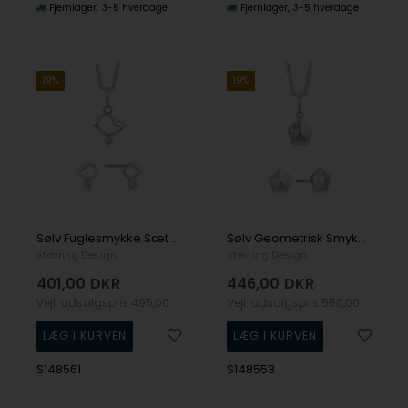
Fjernlager
3-5 hverdage
Fjernlager
3-5 hverdage
19%
19%
Sølv Fuglesmykke Sæt med Zirconia – Halskæde og Ørestikker | Støvring
Sølv Geometrisk Smykkesæt med Zirconia – Halskæde og Ørestikker | Støvring
Støvring Design
Støvring Design
401,00
DKR
446,00
DKR
Vejl. udsalgspris
495,00
Vejl. udsalgspris
550,00
S148561
S148553