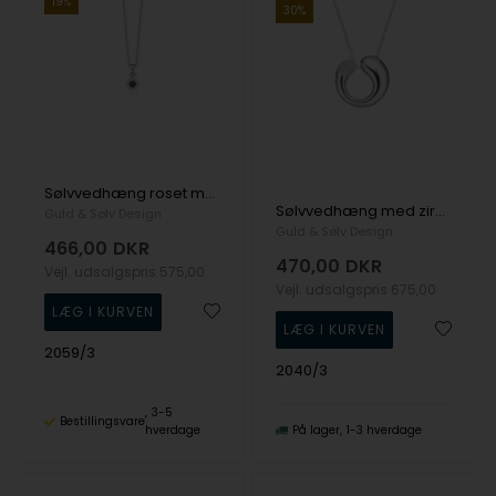
19%
30%
Sølvvedhæng roset med sort/hvid cz og kæde
Sølvvedhæng med zirkonia og kæde
Guld & Sølv Design
Guld & Sølv Design
466,00
DKR
470,00
DKR
Vejl. udsalgspris
575,00
Vejl. udsalgspris
675,00
2059/3
2040/3
3-5
Bestillingsvare
hverdage
På lager
1-3 hverdage