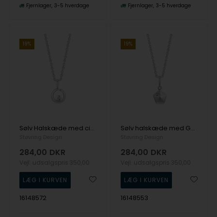
Fjernlager
3-5 hverdage
Fjernlager
3-5 hverdage
19%
19%
Sølv Halskæde med cirkelvedhæng og zirkon, med Kæde | Støvring
Sølv halskæde med Geometrisk vedhæng | Støvring Design
Støvring Design
Støvring Design
284,00
DKR
284,00
DKR
Vejl. udsalgspris
350,00
Vejl. udsalgspris
350,00
16148572
16148553