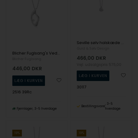
Seville sølv halskæde hjerte med cz
Guld & Sølv Design
Blicher Fuglsang's Vedhæng i sølv med fin zirkonia
466,00
DKR
Blicher Fuglsang
Vejl. udsalgspris
575,00
446,00
DKR
30117
2516 39Rc
3-5
Bestillingsvare
Fjernlager
3-5 hverdage
hverdage
19%
19%