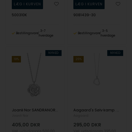
500310K
9081439-30
3-7
3-5
Bestillingsvare
Bestillingsvare
hverdage
hverdage
NYHED
NYHED
19%
25%
Joanli Nor SANDRANOR halskæde i rhodineret sølv med zirkon
Aagaard's Sølv kamp. Halskæde hjerte med cz, sølv
Joanli Nor
Aagaard
405,00
DKR
295,00
DKR
Vejl. udsalgspris
500,00
Vejl. udsalgspris
395,00