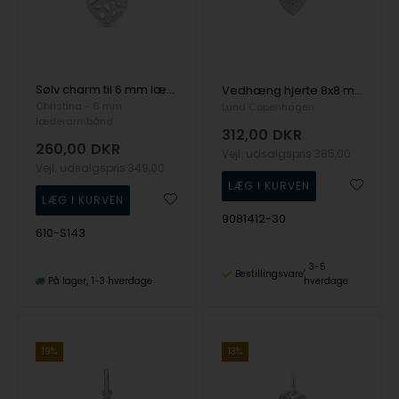
Sølv charm til 6 mm læderarmbånd 2026 - Charm 6 mm fra Christina Collect
Vedhæng hjerte 8x8 mm med zirkonia sterling sølv
Christina - 6 mm
Lund Copenhagen
læderarmbånd
312,00
DKR
260,00
DKR
Vejl. udsalgspris
385,00
Vejl. udsalgspris
349,00
9081412-30
610-S143
3-5
Bestillingsvare
På lager
1-3 hverdage
hverdage
19%
13%