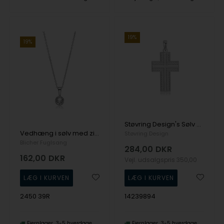
19%
19%
Støvring Design's Sølv vedhæng
Vedhæng i sølv med zirkonia
Støvring Design
Blicher Fuglsang
284,00
DKR
162,00
DKR
Vejl. udsalgspris
350,00
2450 39R
14239894
Fjernlager
3-5 hverdage
Fjernlager
3-5 hverdage