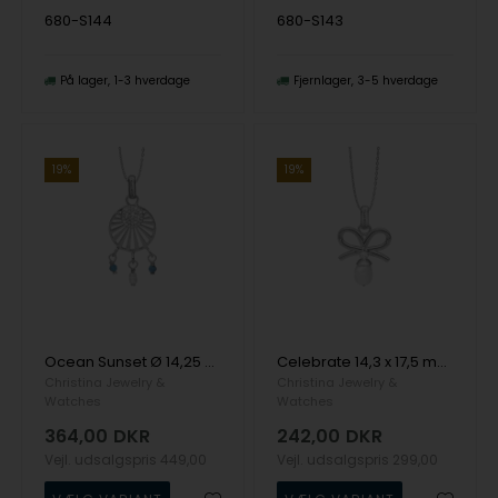
680-S144
680-S143
På lager
1-3 hverdage
Fjernlager
3-5 hverdage
19%
19%
Ocean Sunset Ø 14,25 mmhalskæde fra Christina Jewelry i sterling sølv
Celebrate 14,3 x 17,5 mmvedhæng fra Christina Jewelry i sterling sølv
Christina Jewelry &
Christina Jewelry &
Watches
Watches
364,00
DKR
242,00
DKR
Vejl. udsalgspris
449,00
Vejl. udsalgspris
299,00