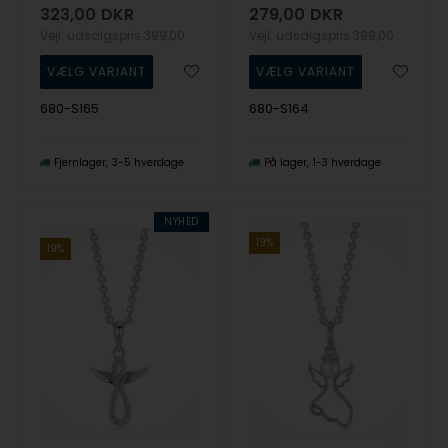
323,00
DKR
279,00
DKR
Vejl. udsalgspris
399,00
Vejl. udsalgspris
399,00
680-S165
680-S164
Fjernlager
3-5 hverdage
På lager
1-3 hverdage
NYHED
19%
19%