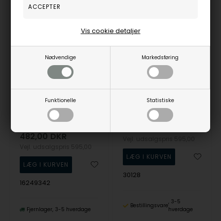
NYHED
19%
19%
Vis cookie detaljer
Nødvendige
Markedsføring
Funktionelle
Statistiske
Seville Viola small sølv hjerte vedhæng med zirkonia
Støvring Design's hjerte sølv halskæde med blomst
Guld & Sølv Design
Støvring Design
482,00
DKR
482,00
DKR
Vejl. udsalgspris
595,00
Vejl. udsalgspris
595,00
30128
16249342
3-5
Bestillingsvare
Fjernlager
3-5 hverdage
hverdage