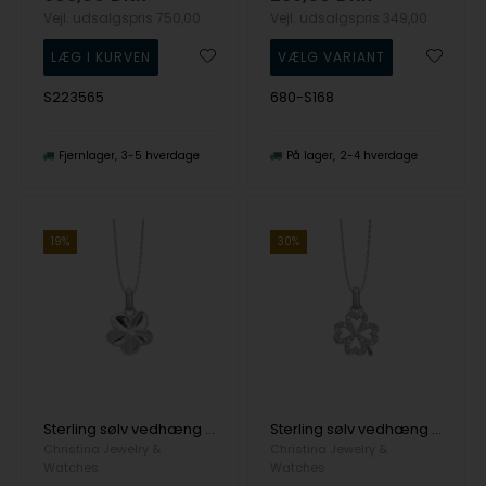
Vejl. udsalgspris
750,00
Vejl. udsalgspris
349,00
S223565
680-S168
Fjernlager
3-5 hverdage
På lager
2-4 hverdage
19%
30%
Sterling sølv vedhæng og halskæde, Flower Bouquette fra Christina Jewelry
Sterling sølv vedhæng og halskæde, Shimmery Clover fra Christina Jewelry
Christina Jewelry &
Christina Jewelry &
Watches
Watches