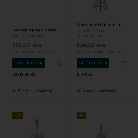
Sølv charm til 6 mm læderarmbånd Christmas 2025 - Christmas Tree - Charm 6 mm fra Christina Collect
Vedhæng med zirkonia sterling sølv
Christina - 6 mm
Lund Copenhagen
læderarmbånd
205,00
DKR
239,00
DKR
Vejl. udsalgspris
275,00
Vejl. udsalgspris
349,00
9081359-30
610-S150
På lager
1-3 hverdage
På lager
1-3 hverdage
26%
19%