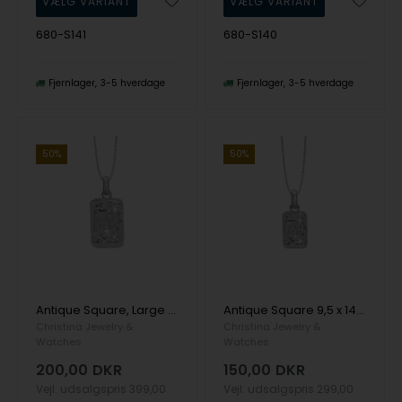
680-S141
680-S140
Fjernlager
3-5 hverdage
Fjernlager
3-5 hverdage
50%
50%
Antique Square, Large 14 x 21 mmvedhæng fra Christina Jewelry i sterling sølv
Antique Square 9,5 x 14 mmvedhæng fra Christina Jewelry i sterling sølv
Christina Jewelry &
Christina Jewelry &
Watches
Watches
200,00
DKR
150,00
DKR
Vejl. udsalgspris
399,00
Vejl. udsalgspris
299,00