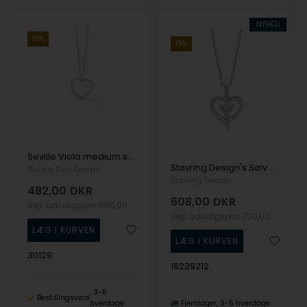
NYHED
19%
19%
Seville Viola medium sølv hjerte vedhæng med zirkonia
Støvring Design's Sølv halskæde
Guld & Sølv Design
Støvring Design
482,00
DKR
608,00
DKR
Vejl. udsalgspris
595,00
Vejl. udsalgspris
750,00
30129
16239212
3-5
Bestillingsvare
hverdage
Fjernlager
3-5 hverdage