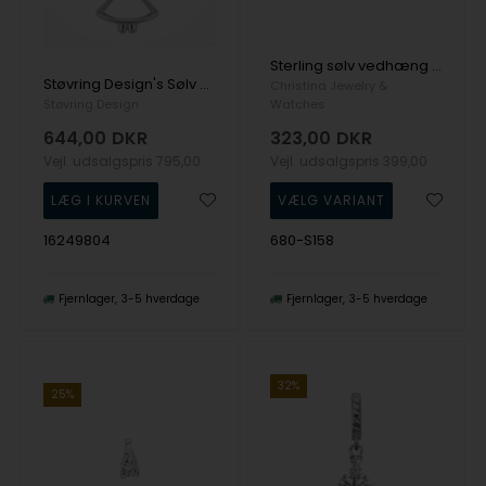
Sterling sølv vedhæng og halskæde, Ocean Splash fra Christina Jewelry
Støvring Design's Sølv halskæde
Christina Jewelry &
Støvring Design
Watches
644,00
DKR
323,00
DKR
Vejl. udsalgspris
795,00
Vejl. udsalgspris
399,00
16249804
680-S158
Fjernlager
3-5 hverdage
Fjernlager
3-5 hverdage
32%
25%