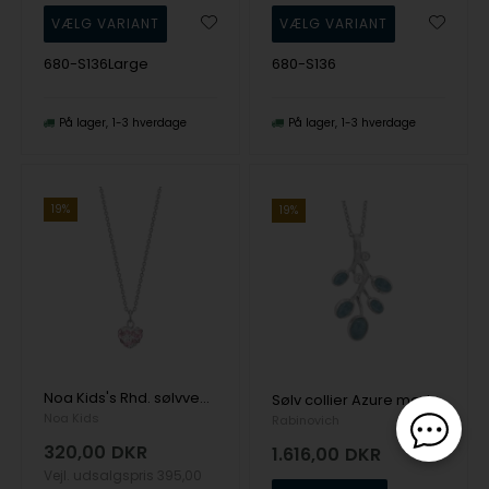
680-S136Large
680-S136
På lager
1-3 hverdage
På lager
1-3 hverdage
19%
19%
Noa Kids's Rhd. sølvvedhæng hjerte m. rosa mix cz
Sølv collier Azure med aquamarin - Rabinovich
Noa Kids
Rabinovich
320,00
DKR
1.616,00
DKR
Vejl. udsalgspris
395,00