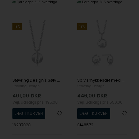
Fjernlager
3-5 hverdage
Fjernlager
3-5 hverdage
19%
19%
Støvring Design's Sølv halskæde
Sølv smykkesæt med cirkeldesign og skinnende zirkoner, Støvring
Støvring Design
Støvring Design
401,00
DKR
446,00
DKR
Vejl. udsalgspris
495,00
Vejl. udsalgspris
550,00
16237028
S148572