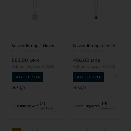
Sølvvedhæng firkløver med cz og kæde
Sølvvedhæng roset med sort/hvid cz og kæde
Guld & Sølv Design
Guld & Sølv Design
563,00
DKR
466,00
DKR
Vejl. udsalgspris
695,00
Vejl. udsalgspris
575,00
2063/3
2060/3
3-5
3-5
Bestillingsvare
Bestillingsvare
hverdage
hverdage