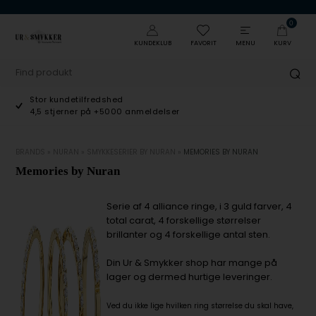
0
KUNDEKLUB
FAVORIT
MENU
KURV
Stor kundetilfredshed
4,5 stjerner på +5000 anmeldelser
BRANDS
»
NURAN
»
SMYKKESERIER BY NURAN
»
MEMORIES BY NURAN
Memories by Nuran
Serie af 4 alliance ringe, i 3 guld farver, 4
total carat, 4 forskellige størrelser
brillanter og 4 forskellige antal sten.
Din Ur & Smykker shop har mange på
lager og dermed hurtige leveringer.
Ved du ikke lige hvilken ring størrelse du skal have,