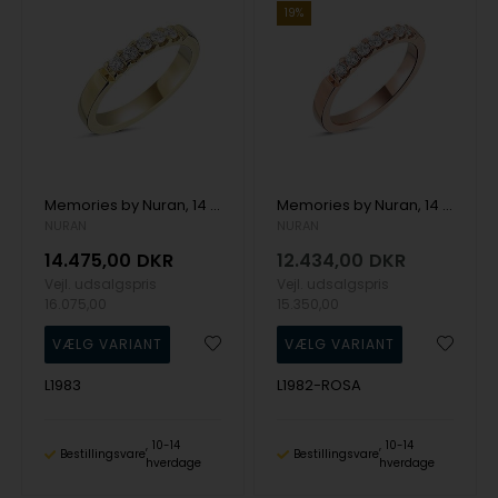
19%
Memories by Nuran, 14 karat guld 2,8 mm ring med 5 x 0,05 ct brillanter og total 0,25 ct
Memories by Nuran, 14 karat rosaguld 2,6 mm ring med 7 x 0,04 ct brillanter, ialt 0,28 ct
NURAN
NURAN
14.475,00
DKR
12.434,00
DKR
Vejl. udsalgspris
Vejl. udsalgspris
16.075,00
15.350,00
L1983
L1982-ROSA
10-14
10-14
Bestillingsvare
Bestillingsvare
hverdage
hverdage