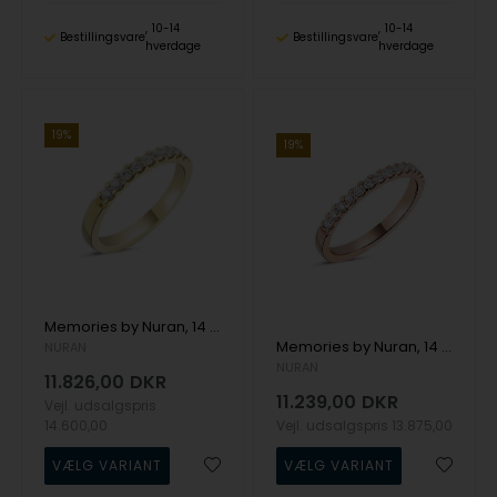
10-14
10-14
Bestillingsvare
Bestillingsvare
hverdage
hverdage
19%
19%
Memories by Nuran, 14 karat guld 2,5 mm ring med 9 x 0,03 ct brillanter, ialt 0,27 ct
Memories by Nuran, 14 karat rosaguld 2,25 mm ring med 13 x 0,02 ct brillanter, ialt 0,26 ct
NURAN
NURAN
11.826,00
DKR
11.239,00
DKR
Vejl. udsalgspris
14.600,00
Vejl. udsalgspris
13.875,00