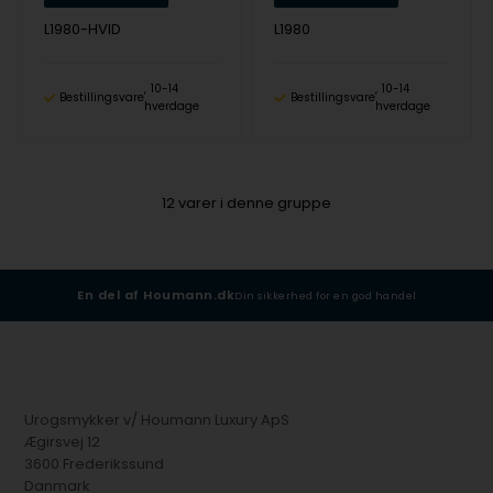
L1980-HVID
L1980
10-14
10-14
Bestillingsvare
Bestillingsvare
hverdage
hverdage
12
varer i denne gruppe
En del af Houmann.dk
Din sikkerhed for en god handel
Urogsmykker v/ Houmann Luxury ApS
Ægirsvej 12
3600 Frederikssund
Danmark