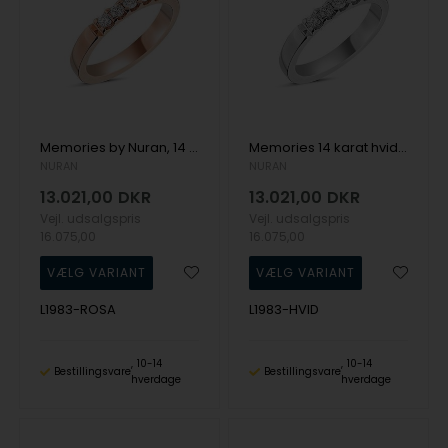
Memories by Nuran, 14 karat rosaguld 2,8 mm ring med 5 x 0,05 ct brillanter, ialt 0,25 ct
Memories 14 karat hvid gulds 2,8 mm fingerring fra Nuran med 5 x 0,05 ct Wesselton SI brillanter, ialt 0,25 ct
NURAN
NURAN
13.021,00
DKR
13.021,00
DKR
Vejl. udsalgspris
Vejl. udsalgspris
16.075,00
16.075,00
L1983-ROSA
L1983-HVID
10-14
10-14
Bestillingsvare
Bestillingsvare
hverdage
hverdage