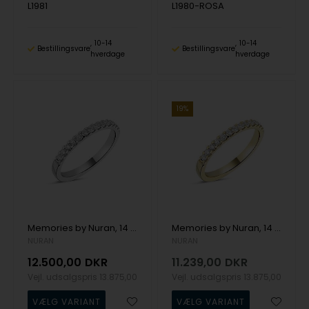
L1981
L1980-ROSA
10-14
10-14
Bestillingsvare
Bestillingsvare
hverdage
hverdage
19%
Memories by Nuran, 14 karat hvidgulds 2,25 mm ring med 13 x 0,02 ct brillanter, ialt 0,26 ct
Memories by Nuran, 14 karat guld 2,25 mm ring med 13 x 0,02 ct brillanter, ialt 0,26 ct
NURAN
NURAN
12.500,00
DKR
11.239,00
DKR
Vejl. udsalgspris
13.875,00
Vejl. udsalgspris
13.875,00