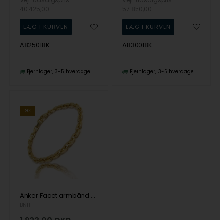
Vejl. udsalgspris
Vejl. udsalgspris
40.425,00
57.850,00
A825018K
A830018K
Fjernlager
3-5 hverdage
Fjernlager
3-5 hverdage
19%
Anker Facet armbånd og halskæder i 14 karat guld - 20 bredder og lige den længde du skal bruge
BNH