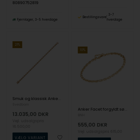
80890752819
3-7
Bestillingsvare
Fjernlager
3-5 hverdage
hverdage
21%
10%
Smuk og klassisk Anker facet kæde i 2,90 x 2,90 mm i 18 karat guld - 18 cm fra Svedbom
Svedbom
Anker Facet forgyldt sølv armbånd, bredde 2,6 mm / tråd 1,0 mm - længde 17 cm
13.035,00
DKR
BNH
Vejl. udsalgspris
555,00
DKR
16.500,00
Vejl. udsalgspris
615,00