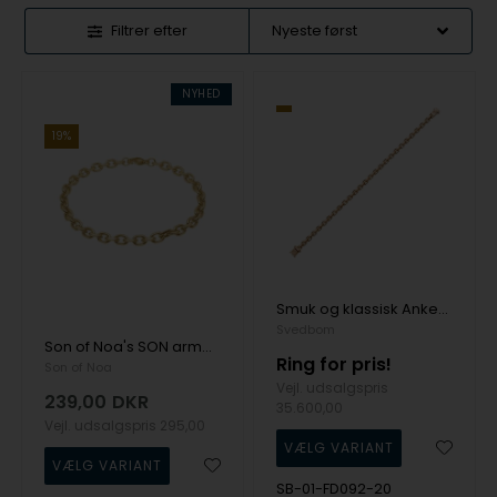
Filtrer efter
NYHED
19%
Smuk og klassisk Anker facet kæde i 2,90 x 2,90 mm i 18 karat guld - 18 cm fra Svedbom
Svedbom
Son of Noa's SON armbånd stål anker facet, IP guld 19-23cm
Ring for pris!
Son of Noa
Vejl. udsalgspris
239,00
DKR
35.600,00
Vejl. udsalgspris
295,00
SB-01-FD092-20