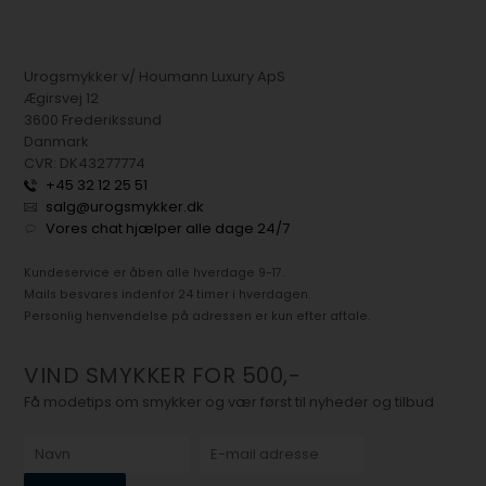
Urogsmykker v/ Houmann Luxury ApS
Ægirsvej 12
3600 Frederikssund
Danmark
CVR: DK43277774
+45 32 12 25 51
salg@urogsmykker.dk
Vores chat hjælper alle dage 24/7
Kundeservice er åben alle hverdage 9-17.
Mails besvares indenfor 24 timer i hverdagen.
Personlig henvendelse på adressen er kun efter aftale.
VIND SMYKKER FOR 500,-
Få modetips om smykker og vær først til nyheder og tilbud