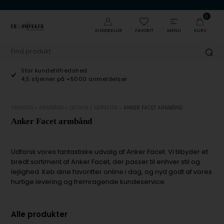
0
KUNDEKLUB
FAVORIT
MENU
KURV
Stor kundetilfredshed
4,5 stjerner på +5000 anmeldelser
SMYKKER
»
ARMBÅND
»
DESIGN / MØNSTER
»
ANKER FACET ARMBÅND
Anker Facet armbånd
Udforsk vores fantastiske udvalg af Anker Facet. Vi tilbyder et
bredt sortiment af Anker Facet, der passer til enhver stil og
lejlighed. Køb dine favoritter online i dag, og nyd godt af vores
hurtige levering og fremragende kundeservice.
Alle produkter