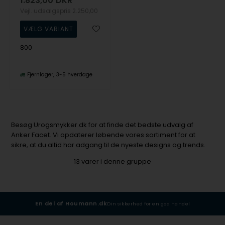
1.823,00
DKR
Vejl. udsalgspris
2.250,00
800
Fjernlager
3-5 hverdage
Besøg Urogsmykker.dk for at finde det bedste udvalg af
Anker Facet. Vi opdaterer løbende vores sortiment for at
sikre, at du altid har adgang til de nyeste designs og trends.
13
varer i denne gruppe
En del af Houmann.dk
Din sikkerhed for en god handel