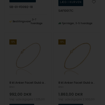
SB-01-FD092-18
SAF10017C
3-7
Bestillingsvare
hverdage
Fjernlager
3-5 hverdage
19%
19%
8 kt Anker Facet Guld armbånd, 18½ cm og 1,3 mm
8 kt Anker Facet Guld armbånd, 18½ cm og 1,6 mm
BNH
BNH
992,00
DKR
1.863,00
DKR
Vejl. udsalgspris
1.225,00
Vejl. udsalgspris
2.300,00