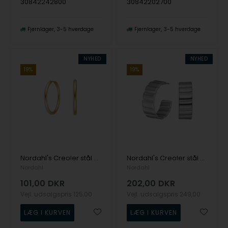
30842242800
30842202700
Fjernlager
3-5 hverdage
Fjernlager
3-5 hverdage
NYHED
NYHED
19%
19%
Nordahl's Creoler stål 21mm IP gold CALMA
Nordahl's Creoler stål VETO
Nordahl
Nordahl
101,00
DKR
202,00
DKR
Vejl. udsalgspris
125,00
Vejl. udsalgspris
249,00