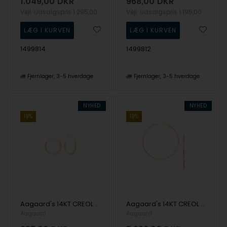
1.049,00
DKR
968,00
DKR
Vejl. udsalgspris
1.295,00
Vejl. udsalgspris
1.195,00
1499814
1499812
Fjernlager
3-5 hverdage
Fjernlager
3-5 hverdage
NYHED
NYHED
19%
19%
Aagaard's 14KT CREOL 10,5 MM, TRÅD 1,2MM M/VIPPELÅ
Aagaard's 14KT CREOL 40MM, TRÅD 2MM M/VRIDLÅS
Aagaard
Aagaard