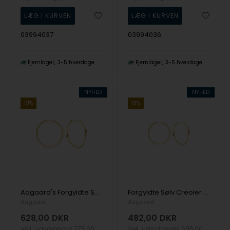
03994037
03994036
Fjernlager
3-5 hverdage
Fjernlager
3-5 hverdage
NYHED
NYHED
19%
19%
Aagaard's Forgyldte Sølv Creoler 20 MM, TRÅD 1,9MM M/KLA
Forgyldte Sølv Creoler 16,5 MM, TRÅD 1,9 MM M/, fra Aagaard
Aagaard
Aagaard
628,00
DKR
482,00
DKR
Vejl. udsalgspris
775,00
Vejl. udsalgspris
595,00