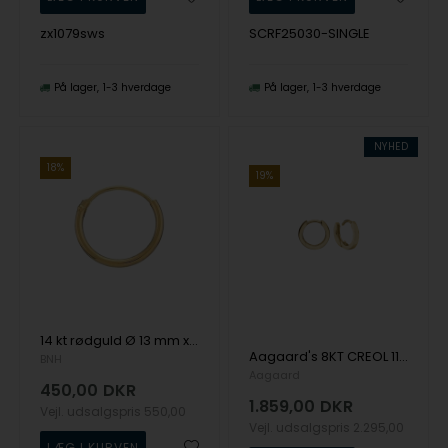
zx1079sws
SCRF25030-SINGLE
På lager
1-3 hverdage
På lager
1-3 hverdage
NYHED
18%
19%
14 kt rødguld Ø 13 mm x 1,3 mm Øre creoler blanke fra BNH
Aagaard's 8KT CREOL 11,5 MM, TRÅD 1,8 MM M/KLAPLÅS
BNH
Aagaard
450,00
DKR
1.859,00
DKR
Vejl. udsalgspris
550,00
Vejl. udsalgspris
2.295,00