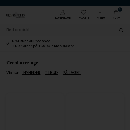
0
KUNDEKLUB
FAVORIT
MENU
KURV
Stor kundetilfredshed
4,5 stjerner på +5000 anmeldelser
Creol øreringe
NYHEDER
TILBUD
PÅ LAGER
Vis kun