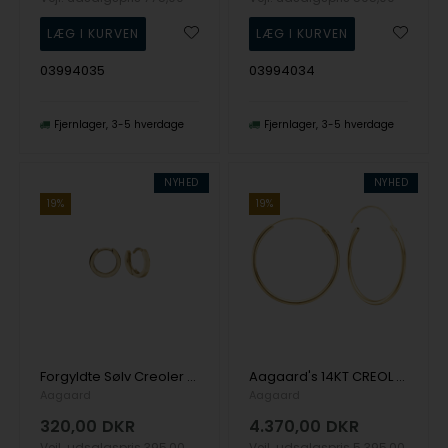
03994035
03994034
Fjernlager
3-5 hverdage
Fjernlager
3-5 hverdage
NYHED
NYHED
19%
19%
Forgyldte Sølv Creoler 11,5 MM, TRÅD 1,9 MM M/, fra Aagaard
Aagaard's 14KT CREOL 43MM, TRÅD 1,4MM M/VIPPELÅS
Aagaard
Aagaard
320,00
DKR
4.370,00
DKR
Vejl. udsalgspris
395,00
Vejl. udsalgspris
5.395,00