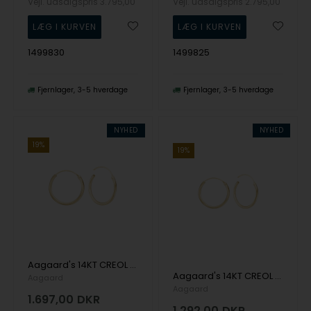
Vejl. udsalgspris
3.795,00
Vejl. udsalgspris
2.795,00
1499830
1499825
Fjernlager
3-5 hverdage
Fjernlager
3-5 hverdage
NYHED
NYHED
19%
19%
Aagaard's 14KT CREOL 19MM, TRÅD 1,4MM M/VIPPELÅS
Aagaard's 14KT CREOL 17,5MM, TRÅD 1,2MM M/VIPPELÅS
Aagaard
Aagaard
1.697,00
DKR
1.292,00
DKR