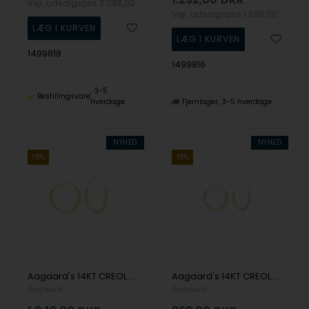
Vejl. udsalgspris
2.095,00
Vejl. udsalgspris
1.595,00
1499818
1499816
3-5
Bestillingsvare
hverdage
Fjernlager
3-5 hverdage
NYHED
NYHED
19%
19%
Aagaard's 14KT CREOL 14,5 MM, TRÅD 1,2MM M/VIPPELÅ
Aagaard's 14KT CREOL 12,5 MM TRÅD 1,2MM M/VIPPELÅS
Aagaard
Aagaard