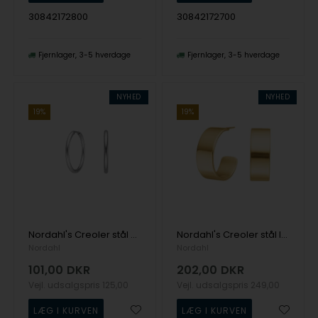
30842172800
30842172700
Fjernlager
3-5 hverdage
Fjernlager
3-5 hverdage
NYHED
NYHED
19%
19%
Nordahl's Creoler stål 21mm CALMA
Nordahl's Creoler stål IP gold CALMA
Nordahl
Nordahl
101,00
DKR
202,00
DKR
Vejl. udsalgspris
125,00
Vejl. udsalgspris
249,00