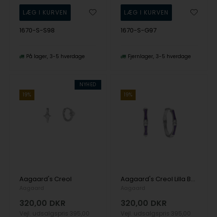
1670-S-S98
1670-S-G97
På lager
3-5 hverdage
Fjernlager
3-5 hverdage
NYHED
19%
19%
Aagaard's Creol
Aagaard's Creol Lilla Bambus
Aagaard
Aagaard
320,00
DKR
320,00
DKR
Vejl. udsalgspris
395,00
Vejl. udsalgspris
395,00