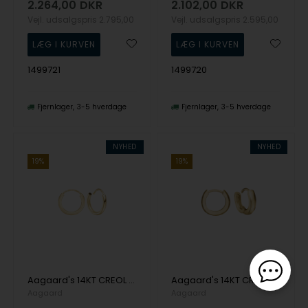
2.264,00
DKR
2.102,00
DKR
Vejl. udsalgspris
2.795,00
Vejl. udsalgspris
2.595,00
1499721
1499720
Fjernlager
3-5 hverdage
Fjernlager
3-5 hverdage
NYHED
NYHED
19%
19%
Aagaard's 14KT CREOL 13MM, TRÅD 1,8MM M/VRIDLÅS
Aagaard's 14KT CREOL 13 MM, TRÅD 3MM M/KLAPLÅS
Aagaard
Aagaard