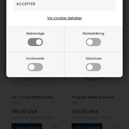
30842082700
zx1115sws
Vis cookie detaljer
Fjernlager
3-5 hverdage
På lager
1-3 hverdage
Nødvendige
Markedsføring
62%
26%
Funktionelle
Statistiske
Lily - Creol Stål fra Sistie Copenhagen
Forgyldt sterling sølv Ø 30 mm x 2,5 mm Dame Øre creol - 1 STK
Sistie
BNH
185,00
DKR
100,00
DKR
Vejl. udsalgspris
249,00
Vejl. udsalgspris
265,00