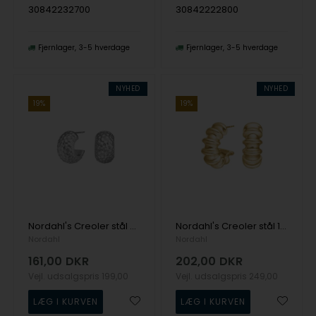
30842232700
30842222800
Fjernlager
3-5 hverdage
Fjernlager
3-5 hverdage
NYHED
NYHED
19%
19%
Nordahl's Creoler stål 2 SALINO
Nordahl's Creoler stål 1 IP gold SALINO
Nordahl
Nordahl
161,00
DKR
202,00
DKR
Vejl. udsalgspris
199,00
Vejl. udsalgspris
249,00