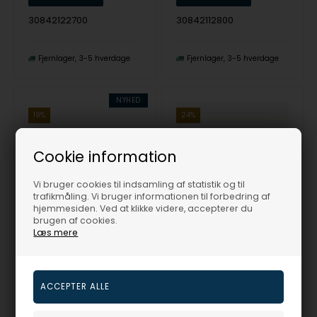
30842122700
30842112800
Fjernlager
3-5 hverdage
Fjernlager
3-5 hverdage
NYHED
19%
24%
Cookie information
Vi bruger cookies til indsamling af statistik og til
trafikmåling. Vi bruger informationen til forbedring af
hjemmesiden. Ved at klikke videre, accepterer du
brugen af cookies.
Læs mere
Nordahl's Creoler stål ROCCIA
Loops - Creol Stål fra Sistie Copenhagen
Nordahl
Sistie
202,00
DKR
225,00
DKR
Vejl. udsalgspris
249,00
Vejl. udsalgspris
298,00