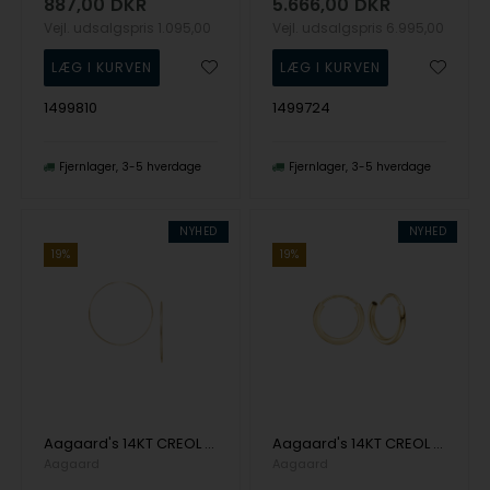
887,00
DKR
5.666,00
DKR
Vejl. udsalgspris
1.095,00
Vejl. udsalgspris
6.995,00
1499810
1499724
Fjernlager
3-5 hverdage
Fjernlager
3-5 hverdage
NYHED
NYHED
19%
19%
Aagaard's 14KT CREOL 20,5MM, TRÅD 1,8MM M/VRIDLÅS
Aagaard's 14KT CREOL 16MM, TRÅD 1,8MM M/VRIDLÅS
Aagaard
Aagaard