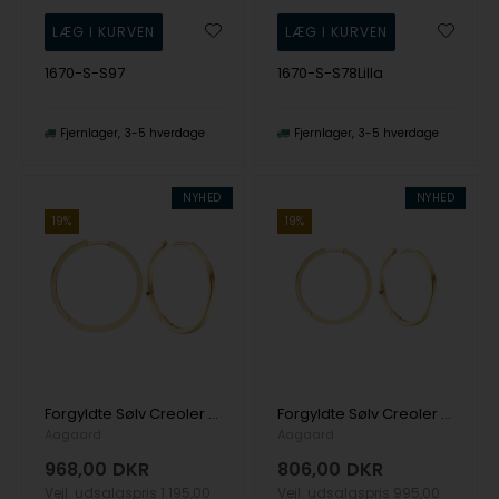
1670-S-S97
1670-S-S78Lilla
Fjernlager
3-5 hverdage
Fjernlager
3-5 hverdage
NYHED
NYHED
19%
19%
Forgyldte Sølv Creoler 32MM, TRÅD 1,9 MM M/KLA, fra Aagaard
Forgyldte Sølv Creoler 26MM, TRÅD 1,9MM M/KLAP, fra Aagaard
Aagaard
Aagaard
968,00
DKR
806,00
DKR
Vejl. udsalgspris
1.195,00
Vejl. udsalgspris
995,00