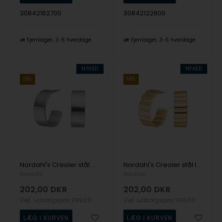
30842162700
30842122800
Fjernlager
3-5 hverdage
Fjernlager
3-5 hverdage
NYHED
NYHED
19%
19%
Nordahl's Creoler stål CALMA
Nordahl's Creoler stål IP gold VETO
Nordahl
Nordahl
202,00
DKR
202,00
DKR
Vejl. udsalgspris
249,00
Vejl. udsalgspris
249,00