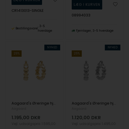
CR1413013-SINGLE
08994033
3-5
Bestillingsvare
hverdage
Fjernlager
3-5 hverdage
NYHED
NYHED
25%
25%
Aagaard's Øreringe hjerte creol, 18 mm
Aagaard's Øreringe hjerte creol
Aagaard
Aagaard
1.195,00
DKR
1.120,00
DKR
Vejl. udsalgspris
1.595,00
Vejl. udsalgspris
1.495,00