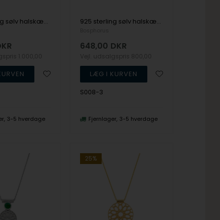
925 sterling sølv halskæde SHEVIN med mat, forgyldt overflade fra Bosphorus
925 sterling sølv halskæde SHEVIN med mat overflade fra Bosphorus
Bosphorus
DKR
648,00
DKR
lgspris
1.000,00
Vejl. udsalgspris
800,00
S008-3
er
3-5 hverdage
Fjernlager
3-5 hverdage
25%