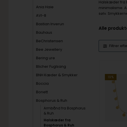
Halskæder fra 
Ania Haie
minimalisme. Al
sølv. Smykkern
AVI-8
Bastian Inverun
Alle produkt
Bauhaus
BeChristensen
Filtrer eft
Bee Jewellery
Bering ure
Blicher Fuglsang
BNH Kæder & Smykker
19%
Boccia
Bonett
Bosphorus & Ruh
Armbånd fra Bosphorus
& Ruh
Halskæder fra
Bosphorus & Ruh