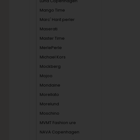
Lund Copenhagen
Mango Time
Marc' Harit perler
Maserati
Master Time
MerlePerle
Michael Kors
Mockberg
Mojoo
Mondaine
Morellato
Morelund
Moschino
MVMT Fashion ure
NAVA Copenhagen