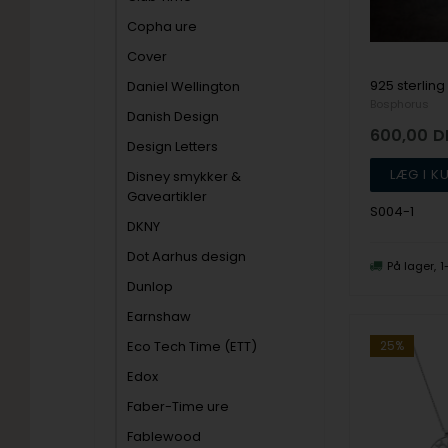
Copha ure
Cover
Daniel Wellington
Bosphorus
Danish Design
600,00
D
Design Letters
Disney smykker &
Gaveartikler
S004-1
DKNY
Dot Aarhus design
På lager
1
Dunlop
Earnshaw
Eco Tech Time (ETT)
25%
Edox
Faber-Time ure
Fablewood