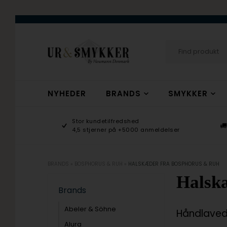
NYHEDER
BRANDS
SMYKKER
age 9-17
Stor kundetilfredshed
ogsmykker.dk
4,5 stjerner på +5000 anmeldelser
BRANDS
»
BOSPHORUS & RUH
»
HALSKÆDER FRA BOSPHORUS & RUH
Halsk
Brands
Abeler & Söhne
Håndlaved
Alura