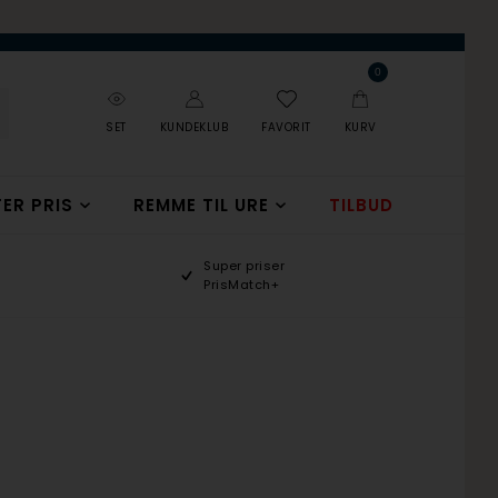
0
SET
KUNDEKLUB
FAVORIT
KURV
ER PRIS
REMME TIL URE
TILBUD
Super priser
PrisMatch+