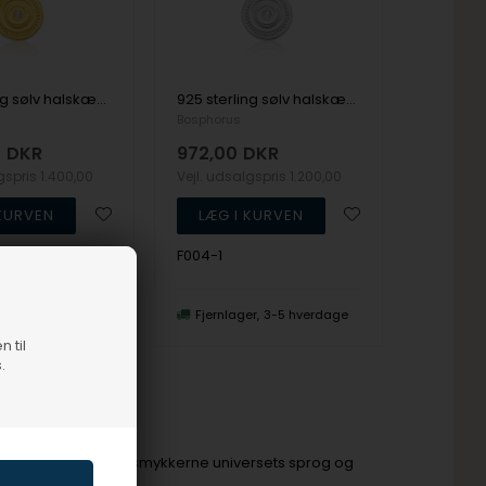
925 sterling sølv halskæde FRIDA med mat, forgyldt overflade fra Bosphorus
925 sterling sølv halskæde FRIDA med mat overflade fra Bosphorus
Bosphorus
0
DKR
972,00
DKR
lgspris
1.400,00
Vejl. udsalgspris
1.200,00
F004-1
1-3 hverdage
Fjernlager
3-5 hverdage
n til
.
 sin essens afspejler smykkerne universets sprog og