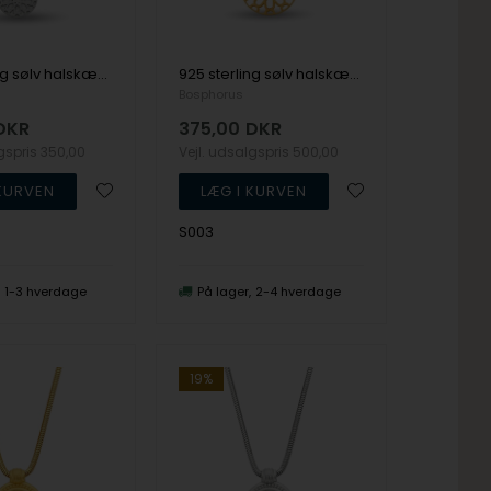
925 sterling sølv halskæde SOFIE med mat overflade fra Bosphorus
925 sterling sølv halskæde UNA med forgyldt overflade fra Bosphorus
Bosphorus
DKR
375,00
DKR
lgspris
350,00
Vejl. udsalgspris
500,00
S003
1-3 hverdage
På lager
2-4 hverdage
19%