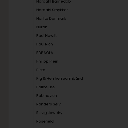
Nordahl Barnedåb
Nordahl Smykker
Norlite Denmark
Nuran
Paul Hewitt
Paul Rich
PDPAOLA
Philipp Plein
Picto
Pig & Hen herrearmbånd
Police ure
Rabinovich
Randers Sølv
Risvig Jewelry
Rosefield