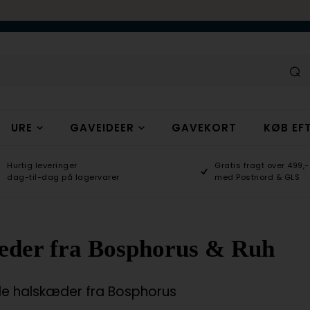
URE
GAVEIDEER
GAVEKORT
KØB EFT
Hurtig leveringer
Gratis fragt over 499,-
dag-til-dag på lagervarer
med Postnord & GLS
æder fra Bosphorus & Ruh
e halskæder fra Bosphorus