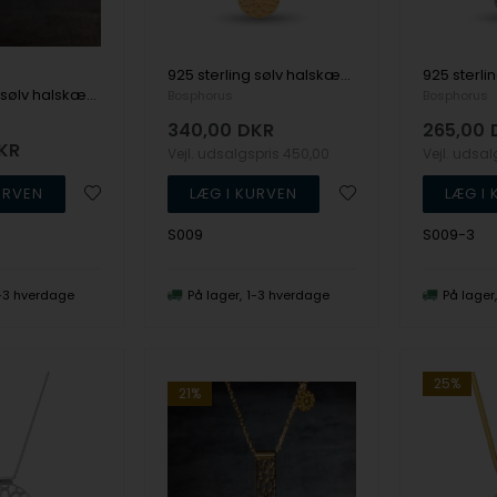
925 sterling sølv halskæde SOFIE med mat, forgyldt overflade fra Bosphorus
925 sterling sølv halskæde RANIA med mat overflade fra Bosphorus
Bosphorus
Bosphorus
340,00
DKR
265,00
KR
Vejl. udsalgspris
450,00
Vejl. udsa
S009
S009-3
-3 hverdage
På lager
1-3 hverdage
På lager
25%
21%