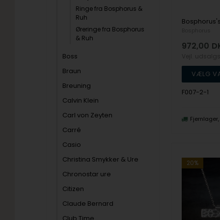
Ringe fra Bosphorus &
Ruh
Øreringe fra Bosphorus
Bosphorus
& Ruh
972,00
D
Boss
Vejl. udsalg
Braun
Breuning
F007-2-1
Calvin Klein
Carl von Zeyten
Fjernlager
Carré
Casio
Christina Smykker & Ure
20%
Chronostar ure
Citizen
Claude Bernard
Club Time