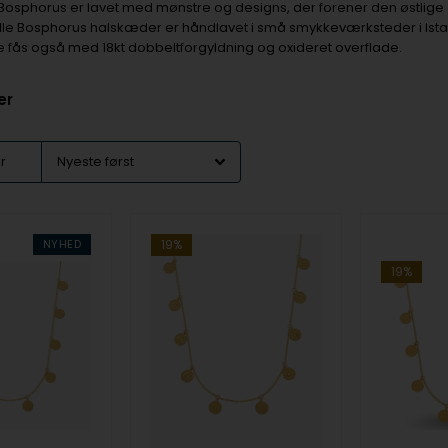
Bosphorus er lavet med mønstre og designs, der forener den østlige
le Bosphorus halskæder er håndlavet i små smykkeværksteder i Istanbul
e fås også med 18kt dobbeltforgyldning og oxideret overflade.
er
er
NYHED
19%
19%