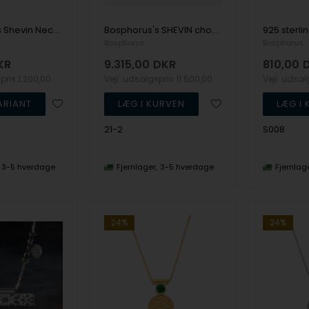
Bosphorus's Shevin Necklacke, Rumi Ring & Zara Earrings
Bosphorus's SHEVIN choker
Bosphorus
Bosphorus
KR
9.315,00
DKR
810,00
spris
1.200,00
Vejl. udsalgspris
11.500,00
Vejl. udsa
21-2
S008
3-5 hverdage
Fjernlager
3-5 hverdage
Fjernlag
24%
24%