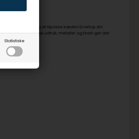
r det nemt for dig at tilpasse kæden til netop din
Smykkernes forskellige udtryk, metaller og finish gør det
Statistiske