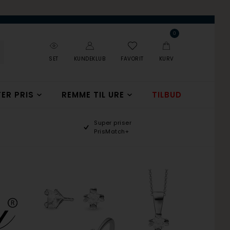
0
SET
KUNDEKLUB
FAVORIT
KURV
ER PRIS
REMME TIL URE
TILBUD
Super priser
PrisMatch+