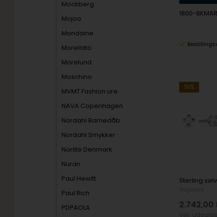
Mockberg
1800-8KMA
Mojoo
Mondaine
Bestillings
Morellato
Morelund
Moschino
19%
MVMT Fashion ure
NAVA Copenhagen
Nordahl Barnedåb
Nordahl Smykker
Norlite Denmark
Nuran
Paul Hewitt
Aagaard
Paul Rich
2.742,00
PDPAOLA
Vejl. udsalg