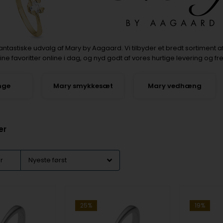
antastiske udvalg af Mary by Aagaard. Vi tilbyder et bredt sortiment a
dine favoritter online i dag, og nyd godt af vores hurtige levering og
nge
Mary smykkesæt
Mary vedhæng
er
er
25%
19%