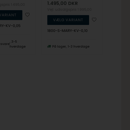
1.495,00
DKR
lgspris
1.495,00
Vejl. udsalgspris
1.995,00
RY-KV-0,05
1800-S-MARY-KV-0,10
3-5
ngsvare
hverdage
På lager
1-3 hverdage