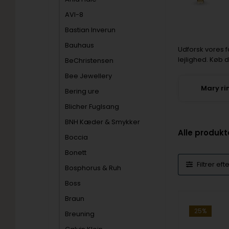
AVI-8
Bastian Inverun
Bauhaus
Udforsk vores f
lejlighed. Køb 
BeChristensen
Bee Jewellery
Mary ri
Bering ure
Blicher Fuglsang
BNH Kæder & Smykker
Alle produkt
Boccia
Bonett
Filtrer eft
Bosphorus & Ruh
Boss
Braun
25%
Breuning