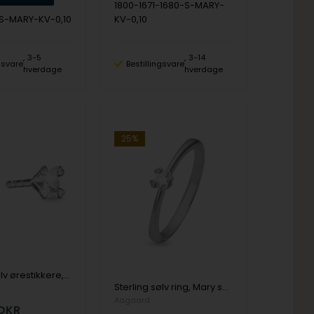
1800-1671-1680-S-MARY-
-S-MARY-KV-0,10
KV-0,10
3-5
3-14
ngsvare
Bestillingsvare
hverdage
hverdage
25%
Sterling sølv ørestikkere, Mary serien by Aagaard med ialt 0,10 ct labgrown diamanter
Sterling sølv ring, Mary serien by Aagaard med ialt 0,10 ct labgrown diamant
Aagaard
DKR