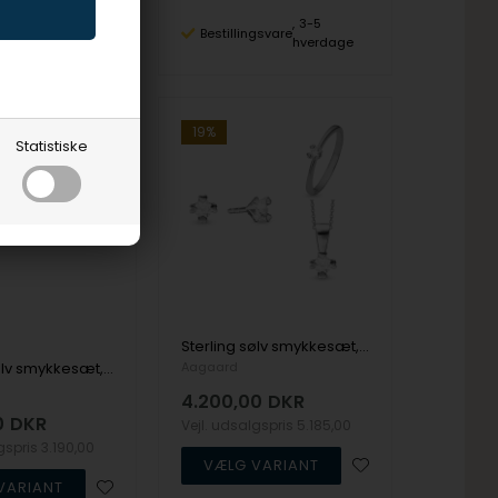
3-5
3-5
ngsvare
Bestillingsvare
hverdage
hverdage
19%
Statistiske
Sterling sølv smykkesæt, Mary serien by Aagaard med ialt 0,40 ct labgrown diamanter
Sterling sølv smykkesæt, Mary serien by Aagaard med ialt 0,30 ct labgrown diamanter
Aagaard
4.200,00
DKR
0
DKR
Vejl. udsalgspris
5.185,00
lgspris
3.190,00