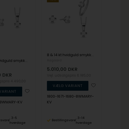
8 & 14 kt hvidguld smykkesæt, Mary serien by Aagaard med ialt 4 x 0,10 til 1,00 ct labgrown diamanter
8 & 14 kt hvidguld smykkesæt, Mary serien by Aagaard med ialt 3 x 0,03 til 1,00 ct labgrown diamanter
Aagaard
5.010,00
DKR
0
DKR
Vejl. udsalgspris
6.185,00
lgspris
4.490,00
1800-1671-1680-8WMARY-
0-8WMARY-KV
KV
3-5
3-14
ngsvare
Bestillingsvare
hverdage
hverdage