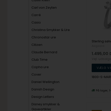
Calvin Klein
Carl von Zeyten
Carré
Casio
Christina Smykker & Ure
Chronostar ure
Citizen
Aagaard
Claude Bernard
1.495,00
Vejl. udsalg
Club Time
Copha ure
Cover
1800-S-MAR
Daniel Wellington
Danish Design
På lager
1
Design Letters
Disney smykker &
Gaveartikler