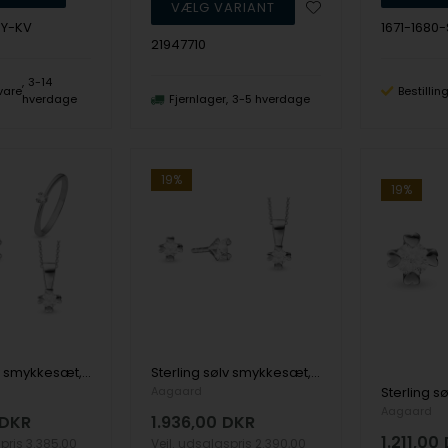
RY-KV
1671-1680
21947710
3-14
vare
Bestilli
hverdage
Fjernlager
3-5 hverdage
19%
19%
Sterling sølv smykkesæt, Mary serien by Aagaard med ialt 0,20 ct labgrown diamanter
Sterling sølv smykkesæt, Mary serien by Aagaard med ialt 0,15 ct labgrown diamanter
Aagaard
Aagaard
DKR
1.936,00
DKR
1.211,00
spris
3.385,00
Vejl. udsalgspris
2.390,00