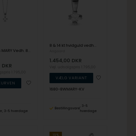
8 & 14 kt hvidguld vedhæng, Mary serien by Aagaard med ialt 0,03 til 1,00 ct labgrown diamant
Aagaard's MARY Vedh. 8K, HV LG DIAMANT 0,10CT
Aagaard
1.454,00
DKR
0
DKR
Vejl. udsalgspris
1.795,00
lgspris
1.795,00
1680-8WMARY-KV
3-5
Bestillingsvare
er
3-5 hverdage
hverdage
19%