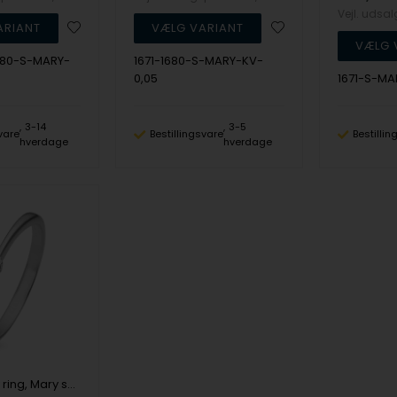
Vejl. udsa
1680-S-MARY-
1671-1680-S-MARY-KV-
0,05
1671-S-MA
3-14
3-5
vare
Bestillingsvare
Bestilli
hverdage
hverdage
Sterling sølv ring, Mary serien by Aagaard med ialt 0,05 ct labgrown diamant