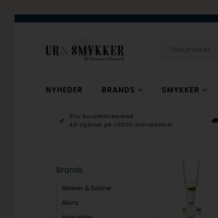
NYHEDER
BRANDS
SMYKKER
age 9-17
Stor kundetilfredshed
ogsmykker.dk
4,5 stjerner på +5000 anmeldelser
Brands
Abeler & Söhne
Alura
Ania Haie