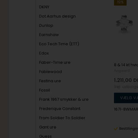
19%
DKNY
Dot Aarhus design
Dunlop
Earnshaw
Eco Tech Time (ETT)
Edox
Faber-Time ure
Aagaard
Fablewood
1.211,00
D
Festina ure
Vejl. udsalg
Fossil
Frank 1967 smykker & ure
Frederique Constant
1671-8WMA
From Soldier To Soldier
Gant ure
Bestillings
Guess