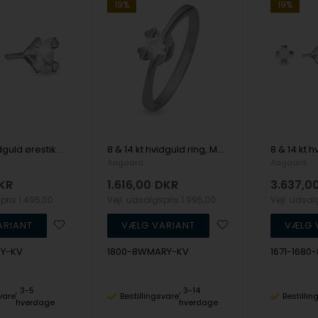
19%
19%
8 & 14 kt hvidguld ørestikkere, Mary serien by Aagaard med ialt 2 x 0,03 til 1,00 ct labgrown diamanter
8 & 14 kt hvidguld ring, Mary serien by Aagaard med ialt 0,03 til 1,00 ct labgrown diamant
Aagaard
Aagaard
KR
1.616,00
DKR
3.637,0
spris
1.495,00
Vejl. udsalgspris
1.995,00
Vejl. udsa
RY-KV
1800-8WMARY-KV
1671-168
3-5
3-14
vare
Bestillingsvare
Bestilli
hverdage
hverdage