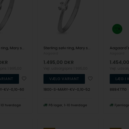
Sterling sølv ring, Mary serien by Aagaard med ialt 0,10 ct labgrown diamant
Sterling sølv ring, Mary serien by Aagaard med ialt 0,10 ct labgrown diamant
Aagaard
Aagaard
DKR
1.495,00
DKR
1.454,0
spris
1.995,00
Vejl. udsalgspris
1.995,00
Vejl. udsa
Y-KV-0,10-60
1800-S-MARY-KV-0,10-52
88847710
-10 hverdage
På lager
1-10 hverdage
Fjernlag