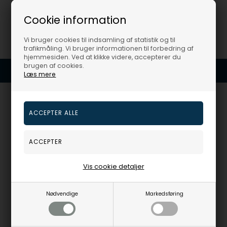
Cookie information
Vi bruger cookies til indsamling af statistik og til
trafikmåling. Vi bruger informationen til forbedring af
hjemmesiden. Ved at klikke videre, accepterer du
brugen af cookies.
En del af Houmann.dk
Din sikkerhed for en god handel
Læs mere
Urogsmykker v/ Houmann Luxury ApS
Ægirsvej 12
3600 Frederikssund
Danmark
Vis cookie detaljer
CVR: DK43277774
+45 32 12 25 51
salg@urogsmykker.dk
Nødvendige
Markedsføring
Vores chat hjælper alle dage 24/7
Kundeservice er åben alle hverdage 9-17.