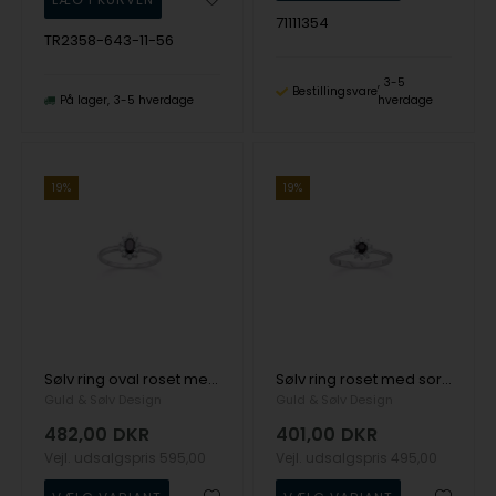
71111354
TR2358-643-11-56
3-5
Bestillingsvare
På lager
3-5 hverdage
hverdage
19%
19%
Sølv ring oval roset med sort/hvid zirkonia
Sølv ring roset med sort/hvid zirkonia
Guld & Sølv Design
Guld & Sølv Design
482,00
DKR
401,00
DKR
Vejl. udsalgspris
595,00
Vejl. udsalgspris
495,00