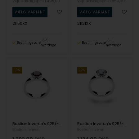
Vejl. udsalgspris
1.495,00
Vejl. udsalgspris
1.850,00
21150XX
21121XX
3-5
3-5
Bestillingsvare
Bestillingsvare
hverdage
hverdage
19%
19%
Bastian Inverun's 925/- Ring rho. blank, Granat 1.40ct
Bastian Inverun's 925/- Ring blank, blå topas 1,70ct
Bastian Inverun
Bastian Inverun