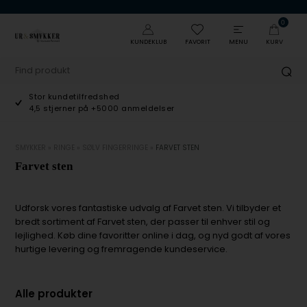
0
KUNDEKLUB
FAVORIT
MENU
KURV
Stor kundetilfredshed
4,5 stjerner på +5000 anmeldelser
SMYKKER
»
RINGE
»
SØLV FINGERRINGE
»
FARVET STEN
Farvet sten
Udforsk vores fantastiske udvalg af Farvet sten. Vi tilbyder et
bredt sortiment af Farvet sten, der passer til enhver stil og
lejlighed. Køb dine favoritter online i dag, og nyd godt af vores
hurtige levering og fremragende kundeservice.
Alle produkter