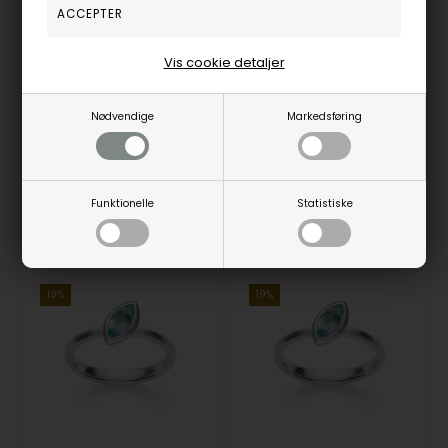
Bastian Inverun's 925/- Ring matTopaz London Blue 0,32ct
Bastian Inverun's 925/- Ring mat/blank, Topaz London Blue 1,21ct
Bastian Inverun
Bastian Inverun
Vis cookie detaljer
1.256,00
DKR
1.438,00
DKR
Vejl. udsalgspris
1.550,00
Vejl. udsalgspris
1.775,00
Nødvendige
Markedsføring
4425052
4406052
Funktionelle
Statistiske
Fjernlager
3-5 hverdage
Fjernlager
3-5 hverdage
19%
19%