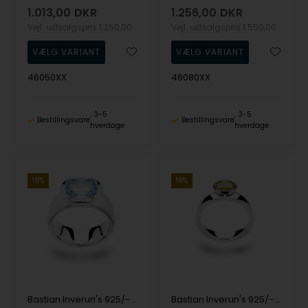
1.013,00
DKR
1.256,00
DKR
Vejl. udsalgspris
1.250,00
Vejl. udsalgspris
1.550,00
46050XX
46080XX
3-5
3-5
Bestillingsvare
Bestillingsvare
hverdage
hverdage
19%
19%
Bastian Inverun's 925/- Ring, rho. blank, blå topas 3.60ct
Bastian Inverun's 925/- Ring blank, peridot 1,30ct