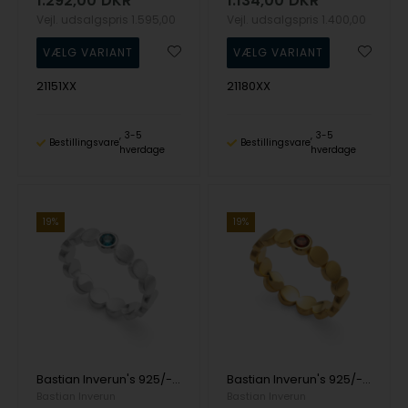
1.292,00
DKR
1.134,00
DKR
Vejl. udsalgspris
1.595,00
Vejl. udsalgspris
1.400,00
21151XX
21180XX
3-5
3-5
Bestillingsvare
Bestillingsvare
hverdage
hverdage
19%
19%
Bastian Inverun's 925/- Ring mat/blank, blå topas 0,14ct
Bastian Inverun's 925/- Ring, fg mat/blank, Granat 0,15ct
Bastian Inverun
Bastian Inverun