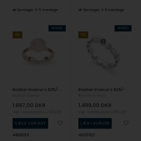
Fjernlager
3-5 hverdage
Fjernlager
3-5 hverdage
NYHED
NYHED
19%
19%
Bastian Inverun's 925/-Ring, rhodineret, poleret, rosenkvarts 1,58ct
Bastian Inverun's 925/- ring, rho. mat/blank, blå topas 0,14ct
Bastian Inverun
Bastian Inverun
1.697,00
DKR
1.499,00
DKR
Vejl. udsalgspris
2.095,00
Vejl. udsalgspris
1.850,00
48681XX
4605152