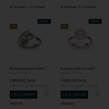
Fjernlager
3-5 hverdage
Fjernlager
3-5 hverdage
NYHED
NYHED
19%
19%
Bastian Inverun's 925/- Ring, rho., mat/poleret, blå topas 0.87ct
Bastian Inverun's 925/-Ring, poleret, rosakvarts 1.58ct
Bastian Inverun
Bastian Inverun
1.859,00
DKR
1.580,00
DKR
Vejl. udsalgspris
2.295,00
Vejl. udsalgspris
1.950,00
48551XX
48680XX