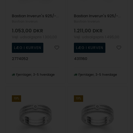
Bastian Inverun's 925/- Ringblank, Granat 1.30ct
Bastian Inverun's 925/- Ring, rho. mat/børstet, hvid topas 0,02ct
Bastian Inverun
Bastian Inverun
1.053,00
DKR
1.211,00
DKR
Vejl. udsalgspris
1.300,00
Vejl. udsalgspris
1.495,00
2774052
4311160
Fjernlager
3-5 hverdage
Fjernlager
3-5 hverdage
19%
19%