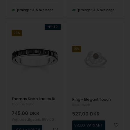
Fjernlager
3-5 hverdage
Fjernlager
3-5 hverdage
NYHED
25%
19%
Thomas Sabo Ladies Ring TR2358-643-11-56 Stone Pave size 56 Ring
Ring - Elegant Touch
Thomas Sabo
Rabinovich
745,00
DKR
527,00
DKR
Vejl. udsalgspris
995,00