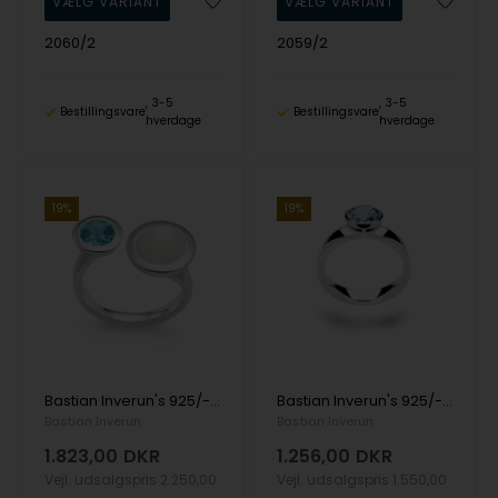
2060/2
2059/2
3-5
3-5
Bestillingsvare
Bestillingsvare
hverdage
hverdage
19%
19%
Bastian Inverun's 925/- ring mat/pol., blå topas, månesten
Bastian Inverun's 925/- Ring, rho. blank, blå topas 1.70ct
Bastian Inverun
Bastian Inverun
1.823,00
DKR
1.256,00
DKR
Vejl. udsalgspris
2.250,00
Vejl. udsalgspris
1.550,00