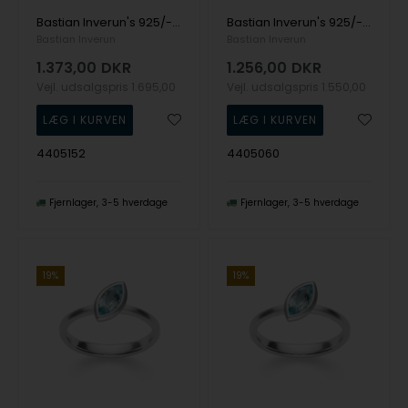
Bastian Inverun's 925/- Ring, rho. mat/blank, Topaz Himmelblå 0,68ct
Bastian Inverun's 925/- Ring mat/blank, Topaz Himmelblå 0,68ct
Bastian Inverun
Bastian Inverun
1.373,00
DKR
1.256,00
DKR
Vejl. udsalgspris
1.695,00
Vejl. udsalgspris
1.550,00
4405152
4405060
Fjernlager
3-5 hverdage
Fjernlager
3-5 hverdage
19%
19%