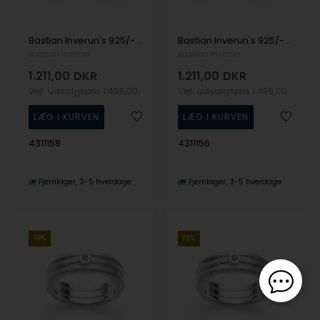
Bastian Inverun's 925/- Ring, rho. mat/børstet, hvid topas 0,02ct
Bastian Inverun's 925/- Ring, rho. mat/børstet, hvid topas 0,02ct
Bastian Inverun
Bastian Inverun
1.211,00
DKR
1.211,00
DKR
Vejl. udsalgspris
1.495,00
Vejl. udsalgspris
1.495,00
4311158
4311156
Fjernlager
3-5 hverdage
Fjernlager
3-5 hverdage
19%
19%