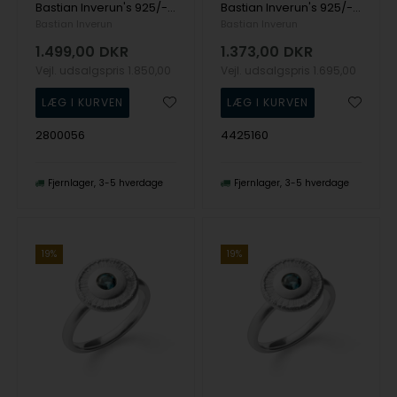
Bastian Inverun's 925/- Ring mat/børstet, blå topas 0,12ct
Bastian Inverun's 925/- Ring, rho. mat topas London Blue 0.32ct
Bastian Inverun
Bastian Inverun
1.499,00
DKR
1.373,00
DKR
Vejl. udsalgspris
1.850,00
Vejl. udsalgspris
1.695,00
2800056
4425160
Fjernlager
3-5 hverdage
Fjernlager
3-5 hverdage
19%
19%