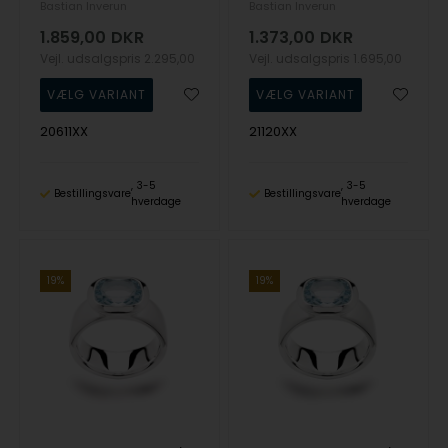
Bastian Inverun
Bastian Inverun
1.859,00
DKR
1.373,00
DKR
Vejl. udsalgspris
2.295,00
Vejl. udsalgspris
1.695,00
20611XX
21120XX
3-5
3-5
Bestillingsvare
Bestillingsvare
hverdage
hverdage
19%
19%