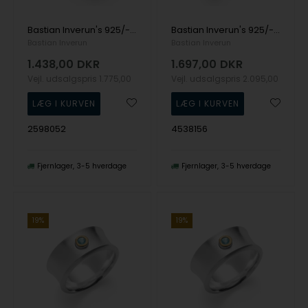
Bastian Inverun's 925/- Ring mat/børstet, PINK TOPAZ 0,70CT
Bastian Inverun's 925/- Ring, fg, rho. mat/blank, blå topas 0,08
Bastian Inverun
Bastian Inverun
1.438,00
DKR
1.697,00
DKR
Vejl. udsalgspris
1.775,00
Vejl. udsalgspris
2.095,00
2598052
4538156
Fjernlager
3-5 hverdage
Fjernlager
3-5 hverdage
19%
19%