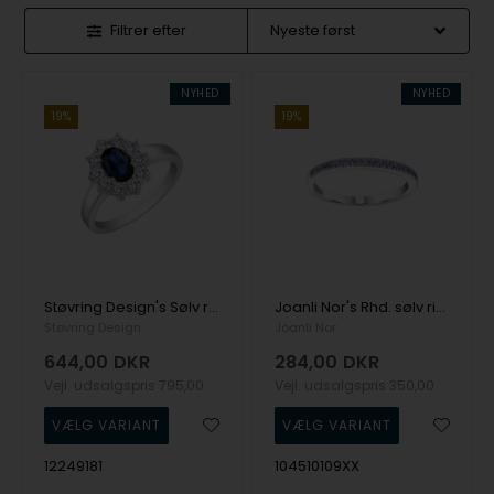
Filtrer efter
NYHED
NYHED
19%
19%
Støvring Design's Sølv ring med safir og zirkonia
Joanli Nor's Rhd. sølv ring lyseblå cz HELLENOR Str.50
Støvring Design
Joanli Nor
644,00
DKR
284,00
DKR
Vejl. udsalgspris
795,00
Vejl. udsalgspris
350,00
12249181
104510109XX