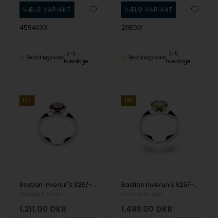
45940XX
21181XX
3-5
3-5
Bestillingsvare
Bestillingsvare
hverdage
hverdage
19%
19%
Bastian Inverun's 925/- Ring blank, Granat 1,40ct
Bastian Inverun's 925/- Ring, rho. blank, peridot 1.30ct
Bastian Inverun
Bastian Inverun
1.211,00
DKR
1.499,00
DKR