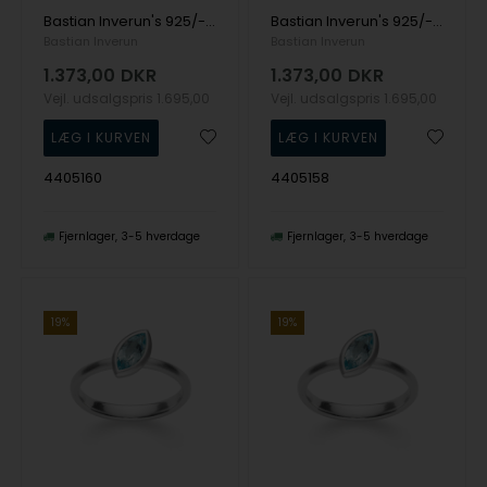
Bastian Inverun's 925/- Ring, rho. mat/blank, Topaz Himmelblå 0,68ct
Bastian Inverun's 925/- Ring, rho. mat/blank, Topaz Himmelblå 0,68ct
Bastian Inverun
Bastian Inverun
1.373,00
DKR
1.373,00
DKR
Vejl. udsalgspris
1.695,00
Vejl. udsalgspris
1.695,00
4405160
4405158
Fjernlager
3-5 hverdage
Fjernlager
3-5 hverdage
19%
19%