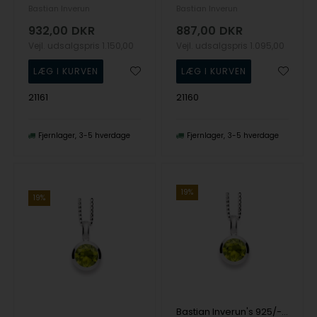
Bastian Inverun
Bastian Inverun
932,00
DKR
887,00
DKR
Vejl. udsalgspris
1.150,00
Vejl. udsalgspris
1.095,00
21161
21160
Fjernlager
3-5 hverdage
Fjernlager
3-5 hverdage
19%
19%
Bastian Inverun's 925/- Vedhæng blank, peridot 1.30ct