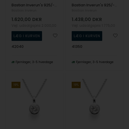
Bastian Inverun's 925/- Vedh inkl kæde mat/blank blå topas 3,99ct
Bastian Inverun's 925/- Vedhæng inkl. rund ankerkæde mat Granat1,2mm
Bastian Inverun
Bastian Inverun
1.620,00
DKR
1.438,00
DKR
Vejl. udsalgspris
2.000,00
Vejl. udsalgspris
1.775,00
42040
41350
Fjernlager
3-5 hverdage
Fjernlager
3-5 hverdage
19%
19%