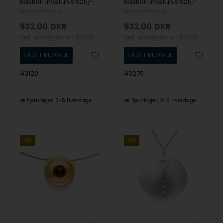
Bastian Inverun's 925/- Vedhæng, mat/børstet fg, hvid topas 0,02ct
Bastian Inverun's 925,- Vedhæng delvis fg. mat/blank, blå topas 0,30
Bastian Inverun
Bastian Inverun
932,00
DKR
932,00
DKR
Vejl. udsalgspris
1.150,00
Vejl. udsalgspris
1.150,00
43120
43270
Fjernlager
3-5 hverdage
Fjernlager
3-5 hverdage
19%
19%