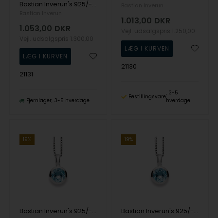
Bastian Inverun's 925/- Vedhæng, rho. blank, peridot 1.30ct
Bastian Inverun
Bastian Inverun
1.013,00
DKR
1.053,00
DKR
Vejl. udsalgspris
1.250,00
Vejl. udsalgspris
1.300,00
21130
21131
3-5
Bestillingsvare
Fjernlager
3-5 hverdage
hverdage
19%
19%
Bastian Inverun's 925/- Vedhæng, rho. blank, blå topas 1.70ct
Bastian Inverun's 925/- Vedhæng blank, blå topas 1,70ct