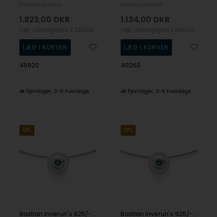
Bastian Inverun
Bastian Inverun
1.823,00
DKR
1.134,00
DKR
Vejl. udsalgspris
2.250,00
Vejl. udsalgspris
1.400,00
45920
40260
Fjernlager
3-5 hverdage
Fjernlager
3-5 hverdage
19%
19%
Bastian Inverun's 925/- Vedhæng, rho. mat, topas London Blue 0.29ct
Bastian Inverun's 925/- Vedhæng mat, Topaz London Blue 0,29ct