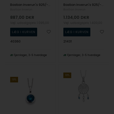
Bastian Inverun's 925/- Vedhæng mat, blå topas 0,10ct
Bastian Inverun's 925/- Vedhæng, rho blank topas London Blue 1.2ct
Bastian Inverun
Bastian Inverun
887,00
DKR
1.134,00
DKR
Vejl. udsalgspris
1.095,00
Vejl. udsalgspris
1.400,00
40360
21431
Fjernlager
3-5 hverdage
Fjernlager
3-5 hverdage
19%
19%