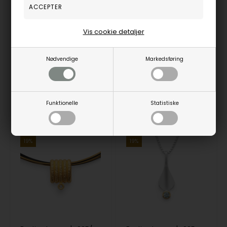
Bastian Inverun's 925/- Vedhæng, fg, tekstureret/blank, blå topas
Bastian Inverun's 925/- Vedhæng, delvis fg mat/børstet, peridot 0,13
Bastian Inverun
Bastian Inverun
1.134,00
DKR
1.499,00
DKR
Vis cookie detaljer
Vejl. udsalgspris
1.400,00
Vejl. udsalgspris
1.850,00
Nødvendige
Markedsføring
45340
43390
Fjernlager
3-5 hverdage
Fjernlager
3-5 hverdage
Funktionelle
Statistiske
19%
19%