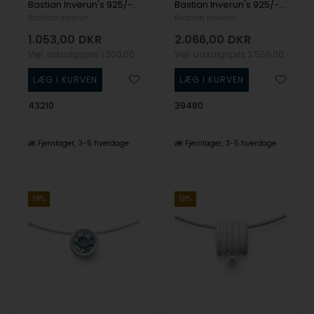
Bastian Inverun's 925/- Vedhæng, fg mat/blank, Granat 1.38ct
Bastian Inverun's 925/- Vedhæng mat/børstet, blå topas 0,59ct
Bastian Inverun
Bastian Inverun
1.053,00
DKR
2.066,00
DKR
Vejl. udsalgspris
1.300,00
Vejl. udsalgspris
2.550,00
43210
39480
Fjernlager
3-5 hverdage
Fjernlager
3-5 hverdage
19%
19%