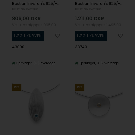
Bastian Inverun's 925/- Vedhæng mat/børstet, hvid topas 0,02ct
Bastian Inverun's 925/- Vedhæng børstet mat/blank hvid topas 0,72ct
Bastian Inverun
Bastian Inverun
806,00
DKR
1.211,00
DKR
Vejl. udsalgspris
995,00
Vejl. udsalgspris
1.495,00
43090
38740
Fjernlager
3-5 hverdage
Fjernlager
3-5 hverdage
19%
19%