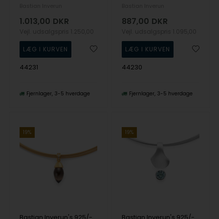
Bastian Inverun
Bastian Inverun
1.013,00
DKR
887,00
DKR
Vejl. udsalgspris
1.250,00
Vejl. udsalgspris
1.095,00
44231
44230
Fjernlager
3-5 hverdage
Fjernlager
3-5 hverdage
19%
19%
Bastian Inverun's 925/- Vedhæng, fg mat/blank, RQ und topas
Bastian Inverun's 925/- Vedhæng, rho. mat/blank, blå topas 1.08ct