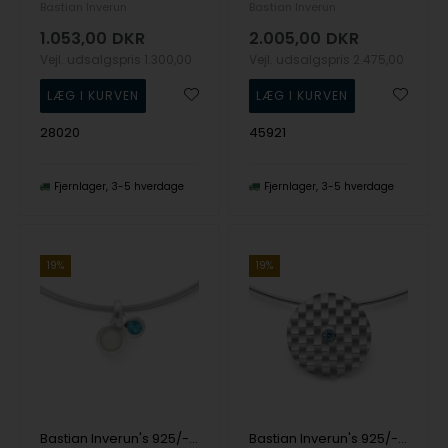
Bastian Inverun
Bastian Inverun
1.053,00
DKR
2.005,00
DKR
Vejl. udsalgspris
1.300,00
Vejl. udsalgspris
2.475,00
28020
45921
Fjernlager
3-5 hverdage
Fjernlager
3-5 hverdage
19%
19%
Bastian Inverun's 925/- Vedhæng mat/pol., blå topas, månesten
Bastian Inverun's 925/- Vedhæng sandblæst, blå topas 0,22ct