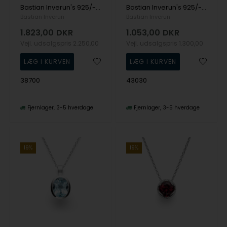
Bastian Inverun's 925/- Vedhæng mat/børstet/blank blå topas 0,83ct
Bastian Inverun's 925/- Vedhæng, fg 14K mat, hvid topas 0,08ct
Bastian Inverun
Bastian Inverun
1.823,00
DKR
1.053,00
DKR
Vejl. udsalgspris
2.250,00
Vejl. udsalgspris
1.300,00
38700
43030
Fjernlager
3-5 hverdage
Fjernlager
3-5 hverdage
19%
19%