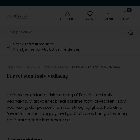
0
KUNDEKLUB
FAVORIT
MENU
KURV
Stor kundetilfredshed
4,5 stjerner på +5000 anmeldelser
SMYKKER
»
VEDHÆNG
»
SØLV VEDHÆNG
»
FARVET STEN I SØLV VEDHÆNG
Farvet sten i sølv vedhæng
Udforsk vores fantastiske udvalg af Farvet sten i sølv
vedhæng. Vi tilbyder et bredt sortiment af Farvet sten i sølv
vedhæng, der passer til enhver stil og lejlighed. Køb dine
favoritter online i dag, og nyd godt af vores hurtige levering
og fremragende kundeservice.