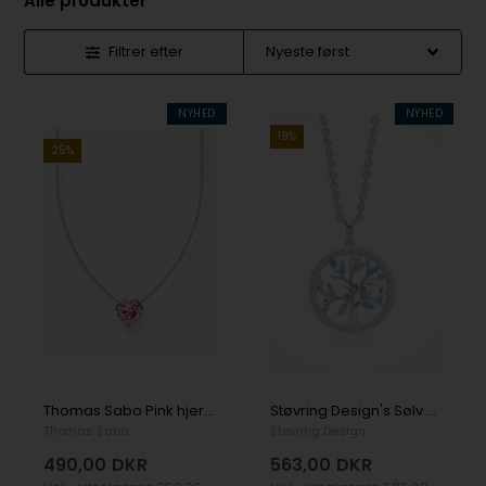
Alle produkter
Filtrer efter
NYHED
NYHED
19%
25%
Thomas Sabo Pink hjerte sølv halskæde, 40 + 5 cm
Støvring Design's Sølv halskæde
Thomas Sabo
Støvring Design
490,00
DKR
563,00
DKR