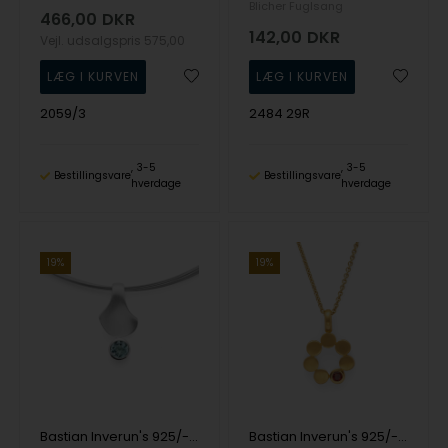
Blicher Fuglsang
466,00
DKR
142,00
DKR
Vejl. udsalgspris
575,00
2059/3
2484 29R
3-5
3-5
Bestillingsvare
Bestillingsvare
hverdage
hverdage
19%
19%
Bastian Inverun's 925/- Vedhæng mat/blank, blå topas 1,08ct
Bastian Inverun's 925/- Vedhæng, fg mat/blank, Granat 0,15ct