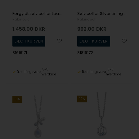
Forgyldt sølv collier Leaf Vine med Pink turmanlin - Rabinovich
Sølv collier Silver Lining med London blue topas - Rabinovich
Rabinovich
Rabinovich
1.458,00
DKR
992,00
DKR
81616171
81816172
3-5
3-5
Bestillingsvare
Bestillingsvare
hverdage
hverdage
19%
19%