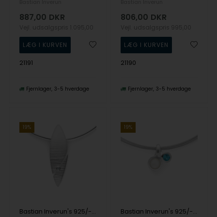
Bastian Inverun
Bastian Inverun
887,00
DKR
806,00
DKR
Vejl. udsalgspris
1.095,00
Vejl. udsalgspris
995,00
21191
21190
Fjernlager
3-5 hverdage
Fjernlager
3-5 hverdage
19%
19%
Bastian Inverun's 925/- Vedhæng mat/børstet, blå topas 0,12ct
Bastian Inverun's 925/- Vedhæng, rho. mat/pol., blå topas, månesten