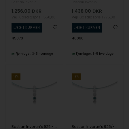
Bastian Inverun
Bastian Inverun
1.256,00
DKR
1.438,00
DKR
Vejl. udsalgspris
1.550,00
Vejl. udsalgspris
1.775,00
45070
46060
Fjernlager
3-5 hverdage
Fjernlager
3-5 hverdage
19%
19%
Bastian Inverun's 925,- Vedhæng, rho. mat/blank, blå topas 0,14ct
Bastian Inverun's 925/- Vedhæng mat/blank, blå topas 0,14ct