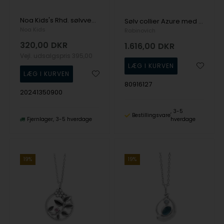
Noa Kids's Rhd. sølvvedhæng hjerte m. rosa mix cz
Sølv collier Azure med aquamarin - Rabinovich
Noa Kids
Rabinovich
320,00
DKR
1.616,00
DKR
Vejl. udsalgspris
395,00
80916127
20241350900
3-5
Bestillingsvare
Fjernlager
3-5 hverdage
hverdage
19%
19%