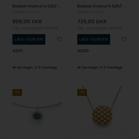
Bastian Inverun's 925/- Vedhæng, rho. blank, hvid topas 1.46ct
Bastian Inverun's 925/- Vedhæng blank, hvid topas 1.46ct
Bastian Inverun
Bastian Inverun
806,00
DKR
729,00
DKR
Vejl. udsalgspris
995,00
Vejl. udsalgspris
900,00
42011
42010
Fjernlager
3-5 hverdage
Fjernlager
3-5 hverdage
19%
19%