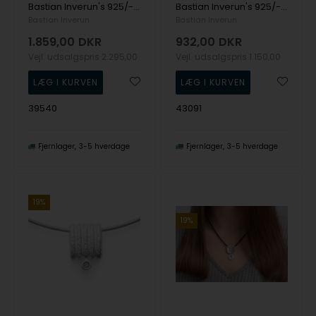
Bastian Inverun's 925/- Vedhæng inkl. stål mat blå topas, 45cm, 1mm
Bastian Inverun's 925/- Vedhæng, rho. mat/børstet, hvid topas 0,02ct
Bastian Inverun
Bastian Inverun
1.859,00
DKR
932,00
DKR
Vejl. udsalgspris
2.295,00
Vejl. udsalgspris
1.150,00
39540
43091
Fjernlager
3-5 hverdage
Fjernlager
3-5 hverdage
19%
19%