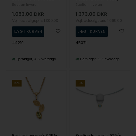
Bastian Inverun
Bastian Inverun
1.053,00
DKR
1.373,00
DKR
Vejl. udsalgspris
1.300,00
Vejl. udsalgspris
1.695,00
44210
45071
Fjernlager
3-5 hverdage
Fjernlager
3-5 hverdage
19%
19%
Bastian Inverun's 925/- Vedhæng, fg børstet/blank, peridot 0,58
Bastian Inverun's 925/- Vedhæng, fg mat/blank, blå topas 0,21ct