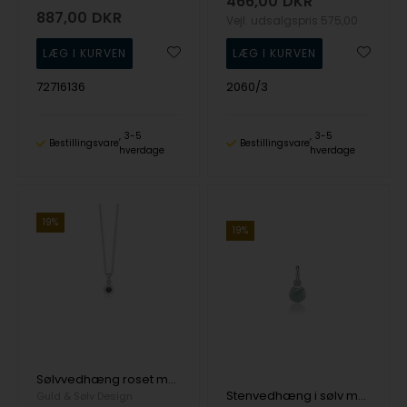
466,00
DKR
887,00
DKR
Vejl. udsalgspris
575,00
72716136
2060/3
3-5
3-5
Bestillingsvare
Bestillingsvare
hverdage
hverdage
19%
19%
Sølvvedhæng roset med sort/hvid cz og kæde
Stenvedhæng i sølv med smuk aventurin
Guld & Sølv Design