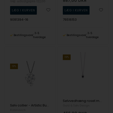
887,00
DKR
Vejl. udsalgspris
122,00
9081394-16
76516153
3-5
3-5
Bestillingsvare
Bestillingsvare
hverdage
hverdage
19%
19%
Sølvvedhæng roset med sort/hvid cz og kæde
Sølv collier - Artistic Bunch
Guld & Sølv Design
Rabinovich