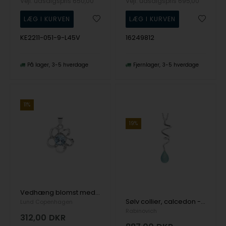
Vejl. udsalgspris
650,00
Vejl. udsalgspris
695,00
KE2211-051-9-L45V
16249812
På lager
3-5 hverdage
Fjernlager
3-5 hverdage
11%
19%
Vedhæng blomst med topaz sterling sølv
Sølv collier, calcedon - Soft Line
Lund Copenhagen
Rabinovich
312,00
DKR