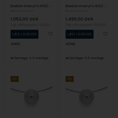
Bastian Inverun's 925/- Vedhæng mat, Topaz London Blue 1.00ct
Bastian Inverun's 925/- Vedh. inkl. kæde, fg mat/blank, topas 1,4mm
Bastian Inverun
Bastian Inverun
1.053,00
DKR
1.499,00
DKR
Vejl. udsalgspris
1.300,00
Vejl. udsalgspris
1.850,00
41950
42180
Fjernlager
3-5 hverdage
Fjernlager
3-5 hverdage
19%
19%