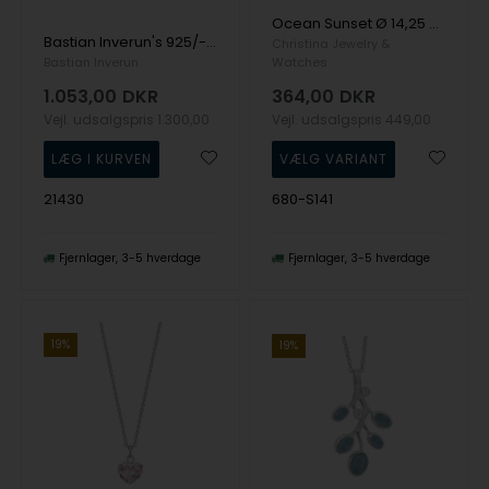
Ocean Sunset Ø 14,25 mmhalskæde fra Christina Jewelry i sterling sølv
Bastian Inverun's 925/- Vedhæng blank, topas London Blue 1,2ct
Christina Jewelry &
Bastian Inverun
Watches
1.053,00
DKR
364,00
DKR
Vejl. udsalgspris
1.300,00
Vejl. udsalgspris
449,00
21430
680-S141
Fjernlager
3-5 hverdage
Fjernlager
3-5 hverdage
19%
19%