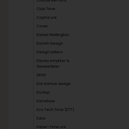
Claude Bernard
Club Time
Copha ure
Cover
Daniel Wellington
Danish Design
Design Letters
Disney smykker &
Gaveartikler
DKNY
Dot Aarhus design
Dunlop
Earnshaw
Eco Tech Time (ETT)
Edox
Faber-Time ure