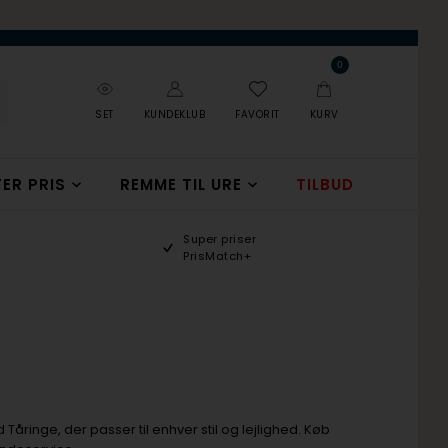
0
SET
KUNDEKLUB
FAVORIT
KURV
ER PRIS
REMME TIL URE
TILBUD
Super priser
PrisMatch+
 Tåringe, der passer til enhver stil og lejlighed. Køb