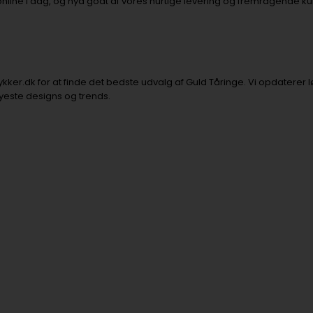
 online i dag, og nyd godt af vores hurtige levering og fremragende k
er.dk for at finde det bedste udvalg af Guld Tåringe. Vi opdaterer løb
yeste designs og trends.