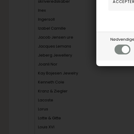
skriveredskaber
Inex
Ingersoll
Izabel Camille
Jacob Jensen ure
Nødvendig
Jacques Lemans
Jeberg Jewellery
Joanli Nor
Kay Bojesen Jewelry
Kenneth Cole
Kranz & Ziegler
Lacoste
Lorus
Lotte & Gitte
Louis XVI