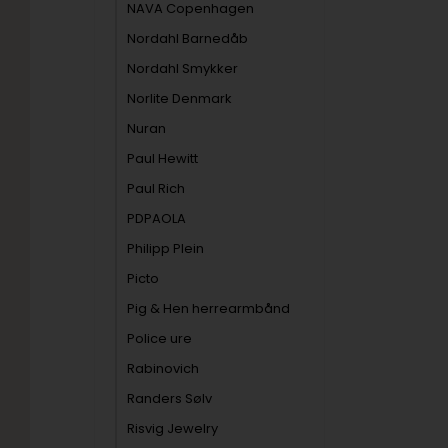
NAVA Copenhagen
Nordahl Barnedåb
Nordahl Smykker
Norlite Denmark
Nuran
Paul Hewitt
Paul Rich
PDPAOLA
Philipp Plein
Picto
Pig & Hen herrearmbånd
Police ure
Rabinovich
Randers Sølv
Risvig Jewelry