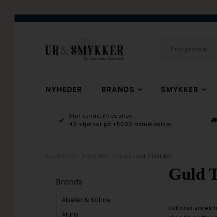
NYHEDER
BRANDS
SMYKKER
age 9-17
Stor kundetilfredshed
ogsmykker.dk
4,5 stjerner på +5000 anmeldelser
BRANDS
»
BEE JEWELLERY
»
TÅRINGE
»
GULD TÅRINGE
Guld 
Brands
Abeler & Söhne
Udforsk vores fa
Alura