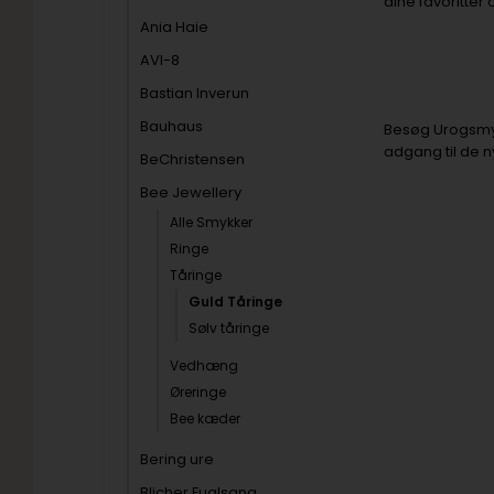
dine favoritter
Ania Haie
AVI-8
Bastian Inverun
Bauhaus
Besøg Urogsmykk
adgang til de n
BeChristensen
Bee Jewellery
Alle Smykker
Ringe
Tåringe
Guld Tåringe
Sølv tåringe
Vedhæng
Øreringe
Bee kæder
Bering ure
Blicher Fuglsang