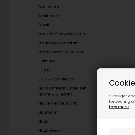
Fablewood
Festina ure
Fossil
Frank 1967 smykker & ure
Frederique Constant
From Soldier To Soldier
Gant ure
Guess
Guld & Sølv design
Cookie
Hans Christian Andersen
Home & Julepynt
Vi bruger cook
forbedring a
Heide Heinzendorff
Læs mere
Houmann
Hugo
Hugo Boss -