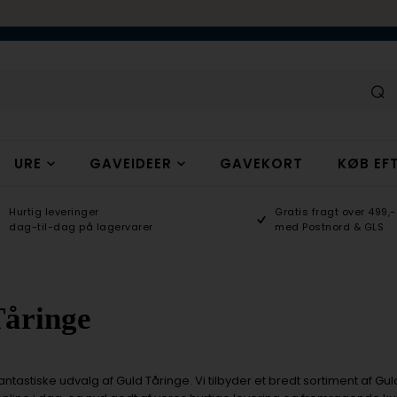
URE
GAVEIDEER
GAVEKORT
KØB EFT
Hurtig leveringer
Gratis fragt over 499,-
dag-til-dag på lagervarer
med Postnord & GLS
Tåringe
ntastiske udvalg af Guld Tåringe. Vi tilbyder et bredt sortiment af Guld