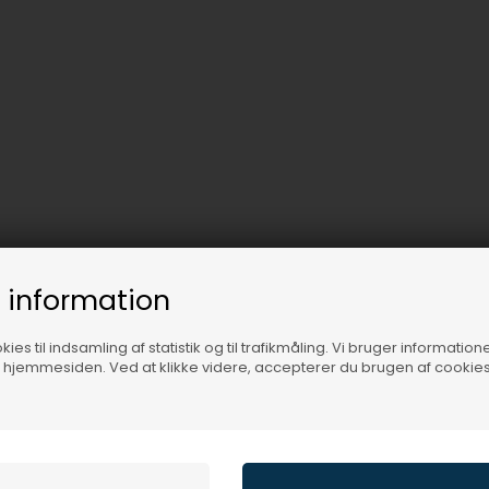
 information
ies til indsamling af statistik og til trafikmåling. Vi bruger informatione
f hjemmesiden. Ved at klikke videre, accepterer du brugen af cookies